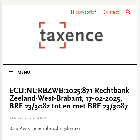
Skip
Skip
Skip
Skip
to
to
to
to
Nieuwsbrief
Contact
primary
main
primary
footer
navigation
content
sidebar
MENU
ECLI:NL:RBZWB:2025:871 Rechtbank
Zeeland-West-Brabant, 17-02-2025,
BRE 23/3082 tot en met BRE 23/3087
28 februari 2025
DOOR
8:29 Awb, geheimhoudingskamer