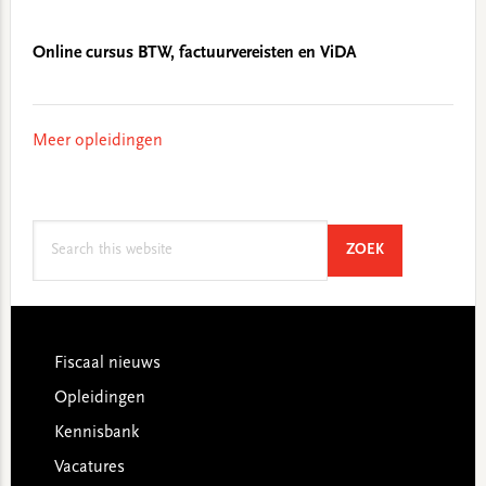
Online cursus BTW, factuurvereisten en ViDA
Meer opleidingen
Search
SEARCH
ZOEK
this
website
Footer
Fiscaal nieuws
Opleidingen
Kennisbank
Vacatures