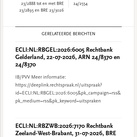
23/2888 tot en met BRE
24/2554
23/2895 en BRE 23/3026
Reader
GERELATEERDE BERICHTEN
Interactions
ECLI:NL:RBGEL:2026:6005 Rechtbank
Gelderland, 22-07-2026, ARN 24/8370 en
24/8370
IB/PVV Meer informatie:
https://deeplink.rechtspraak.nl/uitspraak?
id=ECLI:NL:RBGEL:2026:6005&pk_campaign=rss&
pk_medium=rss&pk_keyword=uitspraken
ECLI:NL:RBZWB:2026:7170 Rechtbank
Zeeland-West-Brabant, 31-07-2026, BRE