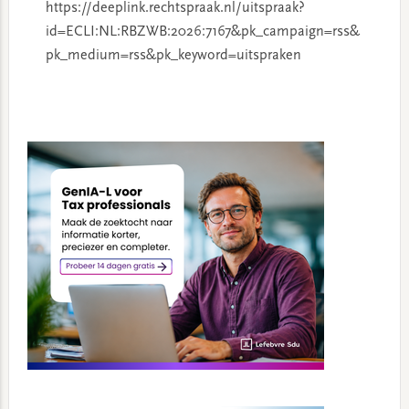
https://deeplink.rechtspraak.nl/uitspraak?
id=ECLI:NL:RBZWB:2026:7167&pk_campaign=rss&
pk_medium=rss&pk_keyword=uitspraken
Primary
Sidebar