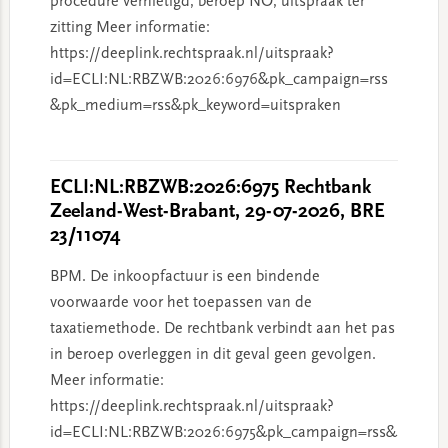
procedure vernietigd, beroep NO, uitspraak ter
zitting Meer informatie:
https://deeplink.rechtspraak.nl/uitspraak?
id=ECLI:NL:RBZWB:2026:6976&pk_campaign=rss
&pk_medium=rss&pk_keyword=uitspraken
ECLI:NL:RBZWB:2026:6975 Rechtbank
Zeeland-West-Brabant, 29-07-2026, BRE
23/11074
BPM. De inkoopfactuur is een bindende
voorwaarde voor het toepassen van de
taxatiemethode. De rechtbank verbindt aan het pas
in beroep overleggen in dit geval geen gevolgen.
Meer informatie:
https://deeplink.rechtspraak.nl/uitspraak?
id=ECLI:NL:RBZWB:2026:6975&pk_campaign=rss&