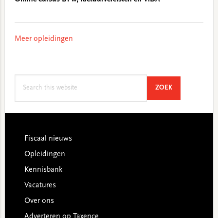
Meer opleidingen
Search
SEARCH
ZOEK
this
website
Footer
Fiscaal nieuws
Opleidingen
Kennisbank
Vacatures
Over ons
Adverteren op Taxence