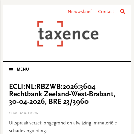
Skip
Skip
Skip
Skip
to
to
to
to
Nieuwsbrief
Contact
primary
main
primary
footer
navigation
content
sidebar
MENU
ECLI:NL:RBZWB:2026:3604
Rechtbank Zeeland-West-Brabant,
30-04-2026, BRE 23/3960
11 mei 2026
DOOR
Uitspraak verzet: ongegrond en afwijzing immateriële
schadevergoeding.