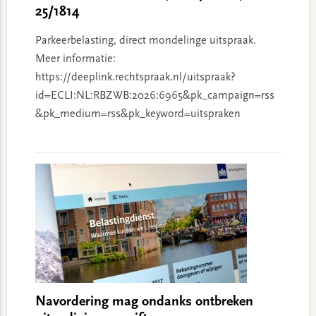
25/1814
Parkeerbelasting, direct mondelinge uitspraak.
Meer informatie:
https://deeplink.rechtspraak.nl/uitspraak?
id=ECLI:NL:RBZWB:2026:6965&pk_campaign=rss
&pk_medium=rss&pk_keyword=uitspraken
Navordering mag ondanks ontbreken