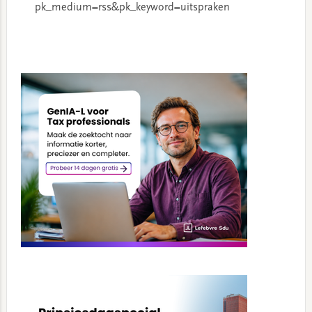
pk_medium=rss&pk_keyword=uitspraken
Primary
Sidebar