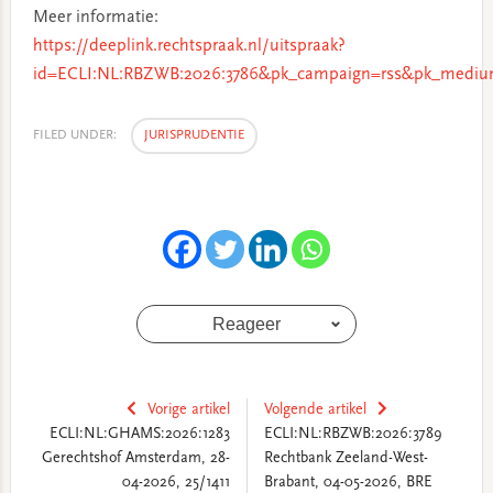
Meer informatie:
https://deeplink.rechtspraak.nl/uitspraak?
id=ECLI:NL:RBZWB:2026:3786&pk_campaign=rss&pk_medium
FILED UNDER:
JURISPRUDENTIE
Reageer
Vorige artikel
Volgende artikel
ECLI:NL:GHAMS:2026:1283
ECLI:NL:RBZWB:2026:3789
Gerechtshof Amsterdam, 28-
Rechtbank Zeeland-West-
04-2026, 25/1411
Brabant, 04-05-2026, BRE