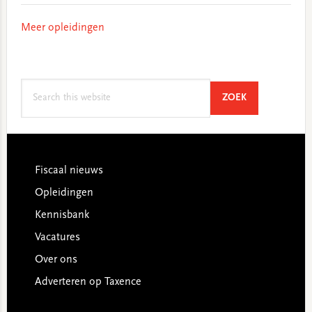
Meer opleidingen
Search
SEARCH
ZOEK
this
website
Footer
Fiscaal nieuws
Opleidingen
Kennisbank
Vacatures
Over ons
Adverteren op Taxence