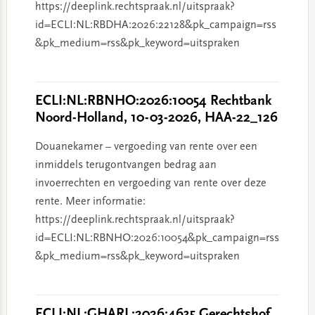
https://deeplink.rechtspraak.nl/uitspraak?
id=ECLI:NL:RBDHA:2026:22128&pk_campaign=rss
&pk_medium=rss&pk_keyword=uitspraken
ECLI:NL:RBNHO:2026:10054 Rechtbank
Noord-Holland, 10-03-2026, HAA-22_126
Douanekamer – vergoeding van rente over een
inmiddels terugontvangen bedrag aan
invoerrechten en vergoeding van rente over deze
rente. Meer informatie:
https://deeplink.rechtspraak.nl/uitspraak?
id=ECLI:NL:RBNHO:2026:10054&pk_campaign=rss
&pk_medium=rss&pk_keyword=uitspraken
ECLI:NL:GHARL:2026:4635 Gerechtshof