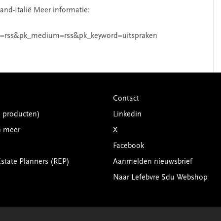
and-Italië Meer informatie:
=rss&pk_medium=rss&pk_keyword=uitspraken
Contact
G producten)
Linkedin
n meer
X
Facebook
Estate Planners (REP)
Aanmelden nieuwsbrief
Naar Lefebvre Sdu Webshop