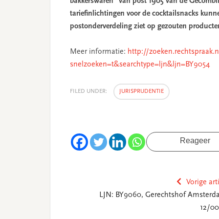
bakkerswaren” van post 1905 van de Gecombin
tariefinlichtingen voor de cocktailsnacks kun
postonderverdeling ziet op gezouten producten
Meer informatie:
http://zoeken.rechtspraak.
snelzoeken=t&searchtype=ljn&ljn=BY9054
FILED UNDER:
JURISPRUDENTIE
Reageer
Vorige art
LJN: BY9060, Gerechtshof Amsterd
12/00