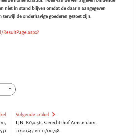
eerde nomenclatuur. Twee van de vier afgeven bindende
nen niet in stand blijven omdat de daarin aangegeven
 terwijl de onderhavige goederen gezoet zijn.
nl/ResultPage.aspx?
ikel
Volgende artikel
am,
LJN: BY9056, Gerechtshof Amsterdam,
531
11/00747 en 11/00748