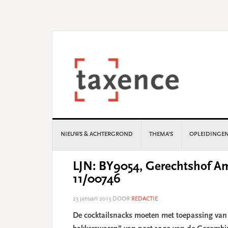
Skip
Skip
Skip
Skip
to
to
to
to
primary
main
primary
footer
navigation
content
sidebar
NIEUWS & ACHTERGROND
THEMA’S
OPLEIDINGE
LJN: BY9054, Gerechtshof Am
11/00746
23 januari 2013
DOOR
REDACTIE
De cocktailsnacks moeten met toepassing van 