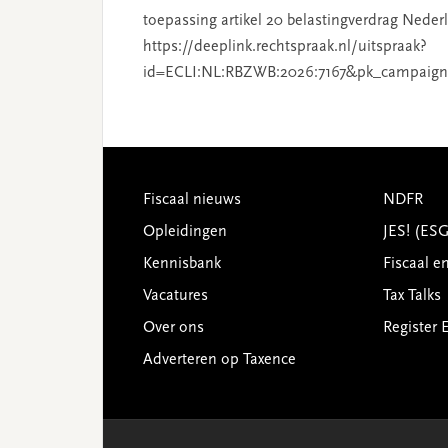
toepassing artikel 20 belastingverdrag Nederl
https://deeplink.rechtspraak.nl/uitspraak?
id=ECLI:NL:RBZWB:2026:7167&pk_campaign
Footer
Fiscaal nieuws
NDFR
Opleidingen
JES! (ES
Kennisbank
Fiscaal e
Vacatures
Tax Talks
Over ons
Register 
Adverteren op Taxence