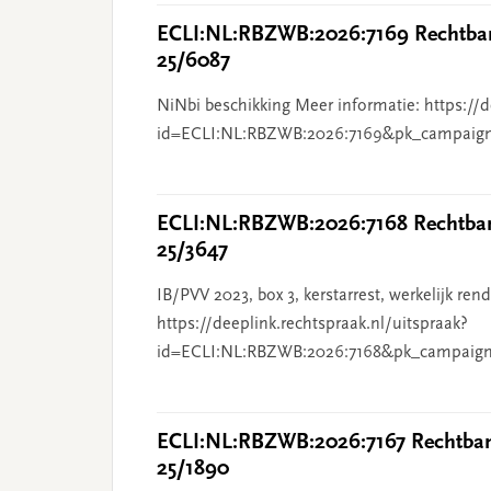
ECLI:NL:RBZWB:2026:7169 Rechtban
25/6087
NiNbi beschikking Meer informatie: https://d
id=ECLI:NL:RBZWB:2026:7169&pk_campaig
ECLI:NL:RBZWB:2026:7168 Rechtbank
25/3647
IB/PVV 2023, box 3, kerstarrest, werkelijk re
https://deeplink.rechtspraak.nl/uitspraak?
id=ECLI:NL:RBZWB:2026:7168&pk_campaign
ECLI:NL:RBZWB:2026:7167 Rechtbank
25/1890