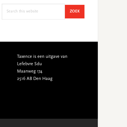
Search
SEARCH
ZOEK
this
website
Taxence is een uitgave van
Lefebvre Sdu
Maanweg 174
2516 AB Den Haag