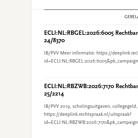
Reader
GEREL
Interactions
ECLI:NL:RBGEL:2026:6005 Rechtbank
24/8370
IB/PVV Meer informatie: https://deeplink.rec
id=ECLI:NL:RBGEL:2026:6005&pk_campaign
ECLI:NL:RBZWB:2026:7170 Rechtbank
25/2214
IB/PVV 2019, scholingsuitgaven, collegegeld,
https://deeplink.rechtspraak.nl/uitspraak?
id=ECLI:NL:RBZWB:2026:7170&pk_campaign