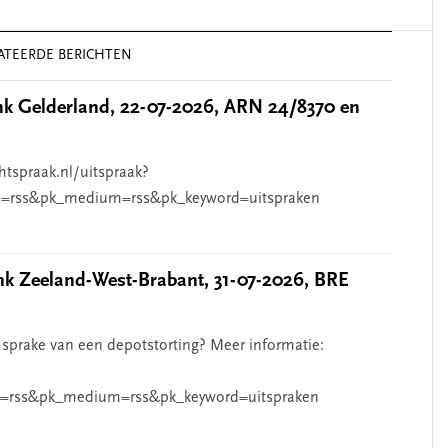
ATEERDE BERICHTEN
 Gelderland, 22-07-2026, ARN 24/8370 en
htspraak.nl/uitspraak?
=rss&pk_medium=rss&pk_keyword=uitspraken
 Zeeland-West-Brabant, 31-07-2026, BRE
 sprake van een depotstorting? Meer informatie:
=rss&pk_medium=rss&pk_keyword=uitspraken