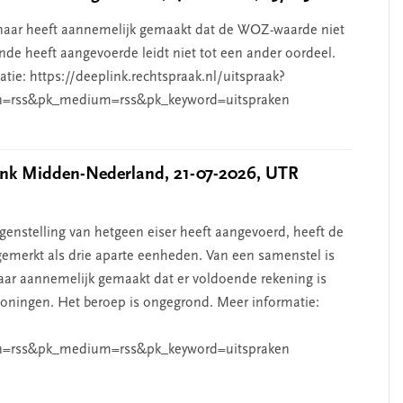
aar heeft aannemelijk gemaakt dat de WOZ-waarde niet
de heeft aangevoerde leidt niet tot een ander oordeel.
ie: https://deeplink.rechtspraak.nl/uitspraak?
n=rss&pk_medium=rss&pk_keyword=uitspraken
k Midden-Nederland, 21-07-2026, UTR
nstelling van hetgeen eiser heeft aangevoerd, heeft de
emerkt als drie aparte eenheden. Van een samenstel is
aar aannemelijk gemaakt dat er voldoende rekening is
ningen. Het beroep is ongegrond. Meer informatie:
n=rss&pk_medium=rss&pk_keyword=uitspraken