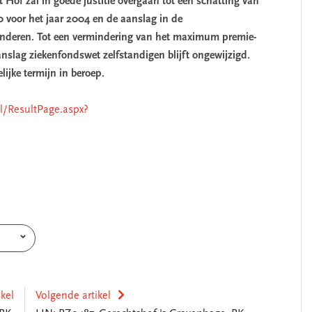
t Hof zal in goede justitie overgaan tot een schatting van
 voor het jaar 2004 en de aanslag in de
nderen. Tot een vermindering van het maximum premie-
nslag ziekenfondswet zelfstandigen blijft ongewijzigd.
ijke termijn in beroep.
nl/ResultPage.aspx?
ikel
Volgende artikel