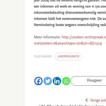
jaar 2004 niet de vereiste aangifte gedaan. He
een inkomen uit werk en woning van € 170.000
inkomstenbelasting dienovereenkomstig vermi
inkomen leidt het vorenoverwogene niet. De aa
Vermindering boete wegens overschrijding redel
Meer informatie:
http://zoeken.rechtspraak.
snelzoeken=t&searchtype=ljn&ljn=BZ0529
FILED UNDER:
JURISPRUDENTIE
Reageer
Vorige art