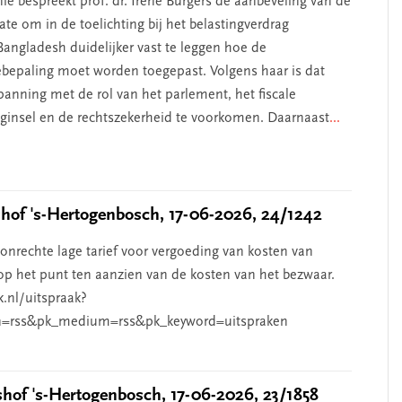
ie bespreekt prof. dr. Irene Burgers de aanbeveling van de
te om in de toelichting bij het belastingverdrag
angladesh duidelijker vast te leggen hoe de
iebepaling moet worden toegepast. Volgens haar is dat
anning met de rol van het parlement, het fiscale
beginsel en de rechtszekerheid te voorkomen. Daarnaast
...
of 's-Hertogenbosch, 17-06-2026, 24/1242
nrechte lage tarief voor vergoeding van kosten van
p het punt ten aanzien van de kosten van het bezwaar.
k.nl/uitspraak?
=rss&pk_medium=rss&pk_keyword=uitspraken
of 's-Hertogenbosch, 17-06-2026, 23/1858