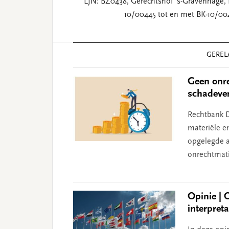
LJN: BZ0438, Gerechtshof 's-Gravenhage, 
10/00445 tot en met BK-10/00
Reader
GEREL
Interactions
Geen onre
schadeve
Rechtbank D
materiële e
opgelegde aa
onrechtmati
Opinie | 
interpret