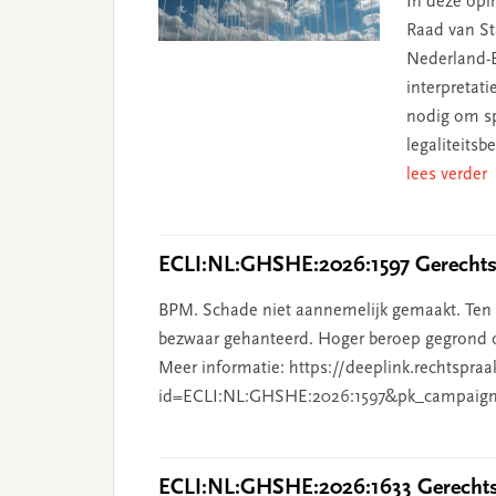
In deze opin
Raad van Sta
Nederland-B
interpretat
nodig om sp
legaliteits
lees verder
ECLI:NL:GHSHE:2026:1597 Gerechtsh
BPM. Schade niet aannemelijk gemaakt. Ten o
bezwaar gehanteerd. Hoger beroep gegrond o
Meer informatie: https://deeplink.rechtspraa
id=ECLI:NL:GHSHE:2026:1597&pk_campaign
ECLI:NL:GHSHE:2026:1633 Gerechtsh