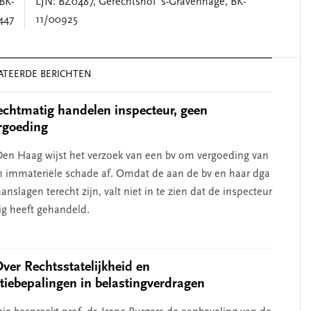
BK-
LJN: BZ0487, Gerechtshof 's-Gravenhage, BK-
447
11/00925
ATEERDE BERICHTEN
chtmatig handelen inspecteur, geen
rgoeding
en Haag wijst het verzoek van een bv om vergoeding van
n immateriële schade af. Omdat de aan de bv en haar dga
nslagen terecht zijn, valt niet in te zien dat de inspecteur
g heeft gehandeld.
Over Rechtsstatelijkheid en
atiebepalingen in belastingverdragen