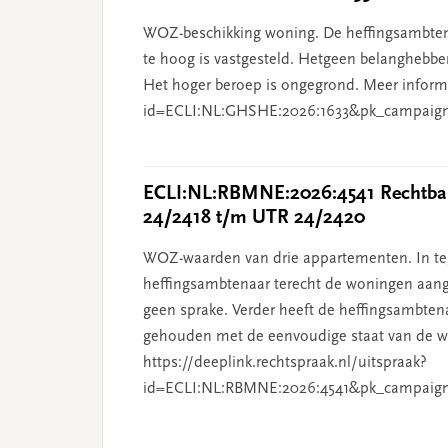
WOZ-beschikking woning. De heffingsambten
te hoog is vastgesteld. Hetgeen belanghebben
Het hoger beroep is ongegrond. Meer informat
id=ECLI:NL:GHSHE:2026:1633&pk_campaig
ECLI:NL:RBMNE:2026:4541 Rechtban
24/2418 t/m UTR 24/2420
WOZ-waarden van drie appartementen. In tege
heffingsambtenaar terecht de woningen aang
geen sprake. Verder heeft de heffingsambten
gehouden met de eenvoudige staat van de wo
https://deeplink.rechtspraak.nl/uitspraak?
id=ECLI:NL:RBMNE:2026:4541&pk_campaig