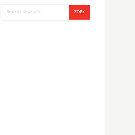
Search
SEARCH
ZOEK
this
website