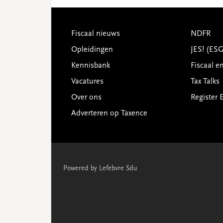
Footer
Fiscaal nieuws
NDFR
Opleidingen
JES! (ES
Kennisbank
Fiscaal e
Vacatures
Tax Talks
Over ons
Register 
Adverteren op Taxence
Powered by Lefebvre Sdu