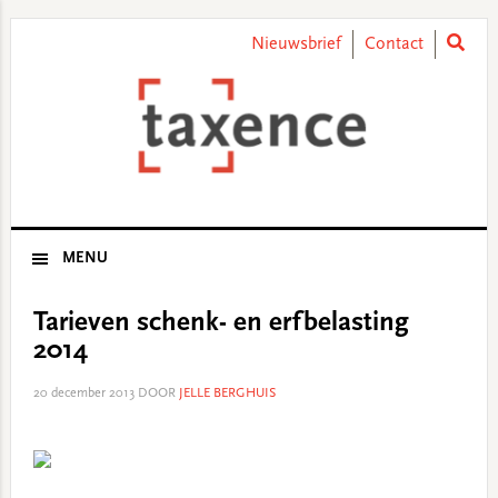
Skip
Skip
Skip
Skip
to
to
to
to
Nieuwsbrief
Contact
primary
main
primary
footer
navigation
content
sidebar
MENU
Tarieven schenk- en erfbelasting
2014
20 december 2013
DOOR
JELLE BERGHUIS