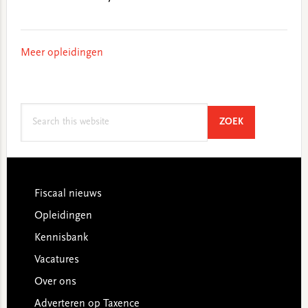
Meer opleidingen
Search
SEARCH
ZOEK
this
website
Footer
Fiscaal nieuws
Opleidingen
Kennisbank
Vacatures
Over ons
Adverteren op Taxence