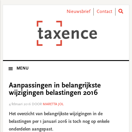
Skip
Skip
Skip
Skip
to
to
to
to
Nieuwsbrief
Contact
primary
main
primary
footer
navigation
content
sidebar
MENU
Aanpassingen in belangrijkste
wijzigingen belastingen 2016
4 februari 2016
DOOR
MARETTA JOL
Het overzicht van belangrijkste wijzigingen in de
belastingen per 1 januari 2016 is toch nog op enkele
onderdelen aangepast.