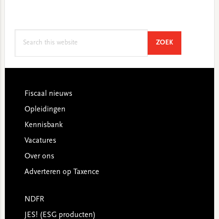
Search
SEARCH
ZOEK
this
website
Footer
Fiscaal nieuws
Opleidingen
Kennisbank
Vacatures
Over ons
Adverteren op Taxence
NDFR
JES! (ESG producten)