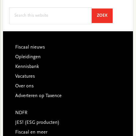
Search
SEARCH
ZOEK
this
website
Footer
Fiscaal nieuws
Opleidingen
Kennisbank
Vacatures
Over ons
Adverteren op Taxence
NDFR
JES! (ESG producten)
Fiscaal en meer