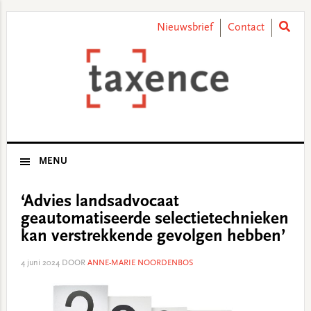
Skip
Skip
Skip
Skip
to
to
to
to
Nieuwsbrief
Contact
primary
main
primary
footer
navigation
content
sidebar
MENU
‘Advies landsadvocaat
geautomatiseerde selectietechnieken
kan verstrekkende gevolgen hebben’
4 juni 2024
DOOR
ANNE-MARIE NOORDENBOS