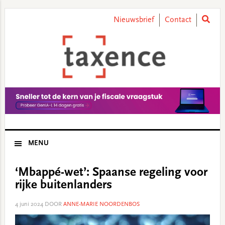
Skip
Skip
Skip
Skip
to
to
to
to
Nieuwsbrief
Contact
primary
main
primary
footer
navigation
content
sidebar
MENU
‘Mbappé-wet’: Spaanse regeling voor
rijke buitenlanders
4 juni 2024
DOOR
ANNE-MARIE NOORDENBOS