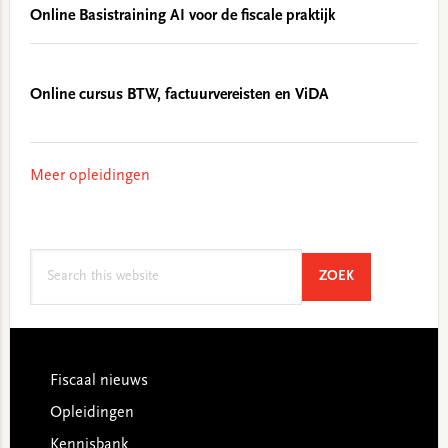
Online Basistraining AI voor de fiscale praktijk
Online cursus BTW, factuurvereisten en ViDA
Meer opleidingen
Search
SEARCH
ZOEK
this
website
Footer
Fiscaal nieuws
Opleidingen
Kennisbank