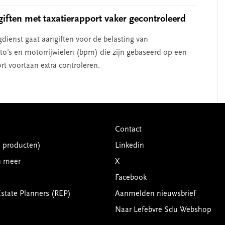
ften met taxatierapport vaker gecontroleerd
gdienst gaat aangiften voor de belasting van
o's en motorrijwielen (bpm) die zijn gebaseerd op een
rt voortaan extra controleren.
Contact
G producten)
Linkedin
n meer
X
Facebook
Estate Planners (REP)
Aanmelden nieuwsbrief
Naar Lefebvre Sdu Webshop