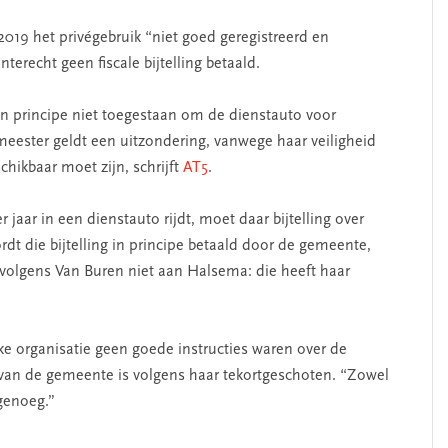
019 het privégebruik “niet goed geregistreerd en
terecht geen fiscale bijtelling betaald.
 in principe niet toegestaan om de dienstauto voor
meester geldt een uitzondering, vanwege haar veiligheid
chikbaar moet zijn, schrijft
AT5
.
 jaar in een dienstauto rijdt, moet daar bijtelling over
dt die bijtelling in principe betaald door de gemeente,
gt volgens Van Buren niet aan Halsema: die heeft haar
ke organisatie geen goede instructies waren over de
van de gemeente is volgens haar tekortgeschoten. “Zowel
 genoeg.”