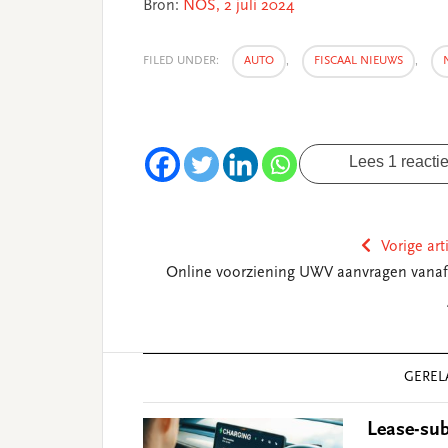
Bron:
NOS, 2 juli 2024
FILED UNDER:
AUTO
,
FISCAAL NIEUWS
,
Lees 1 reacti
Vorige art
Online voorziening UWV aanvragen vanaf
Reader
GEREL
Interactions
Lease-sub