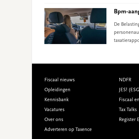
Bpm-aangi
De Belastin
personenaut
taxatierappo
Footer
Fiscaal nieuws
NDFR
Opleidingen
JES! (ES
Kennisbank
Fiscaal e
Vacatures
Tax Talks
Over ons
Register 
Adverteren op Taxence