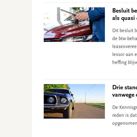
Besluit b
als quasi
Dit besluit
de btw-beha
leaseoveree
lessor aan 
heffing bli
Drie stan
vanwege 
De Kennisgr
reden is da
opgenomen i