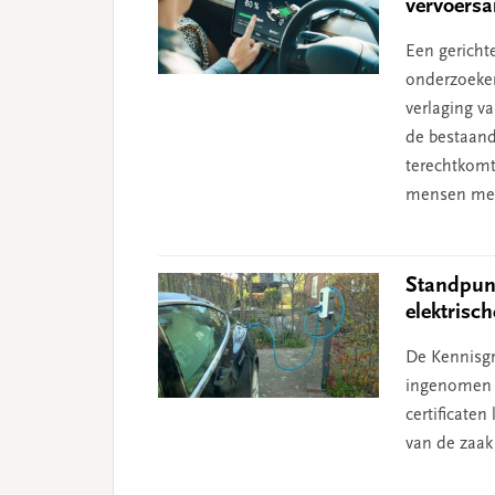
vervoersa
Een gerichte
onderzoeker
verlaging va
de bestaande
terechtkomt
mensen met 
Standpunt
elektrisc
De Kennisgr
ingenomen n
certificate
van de zaak