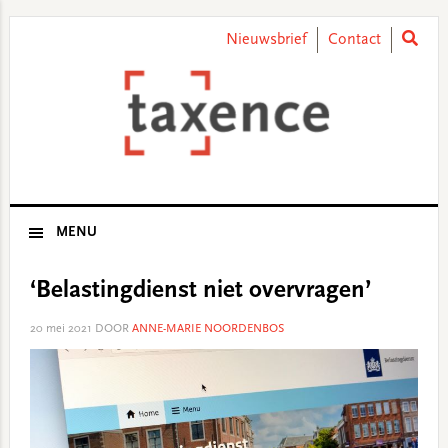
Skip
Skip
Skip
Skip
to
to
to
to
Nieuwsbrief
Contact
primary
main
primary
footer
navigation
content
sidebar
MENU
‘Belastingdienst niet overvragen’
20 mei 2021
DOOR
ANNE-MARIE NOORDENBOS