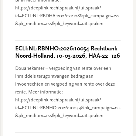
BPM Meer informatie:
https://deeplink.rechtspraak.nl/uitspraak?
id=ECLI:NL:RBDHA:2026:22128&pk_campaign=rss
&pk_medium=rss&pk_keyword=uitspraken
ECLI:NL:RBNHO:2026:10054 Rechtbank
Noord-Holland, 10-03-2026, HAA-22_126
Douanekamer – vergoeding van rente over een
inmiddels terugontvangen bedrag aan
invoerrechten en vergoeding van rente over deze
rente. Meer informatie:
https://deeplink.rechtspraak.nl/uitspraak?
id=ECLI:NL:RBNHO:2026:10054&pk_campaign=rss
&pk_medium=rss&pk_keyword=uitspraken