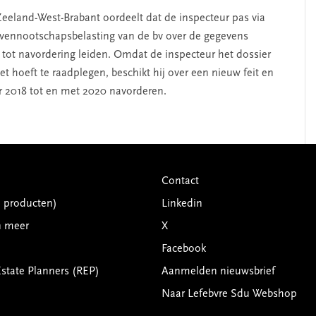
eeland-West-Brabant oordeelt dat de inspecteur pas via
 vennootschapsbelasting van de bv over de gegevens
e tot navordering leiden. Omdat de inspecteur het dossier
et hoeft te raadplegen, beschikt hij over een nieuw feit en
r 2018 tot en met 2020 navorderen.
Contact
G producten)
Linkedin
n meer
X
Facebook
Estate Planners (REP)
Aanmelden nieuwsbrief
Naar Lefebvre Sdu Webshop