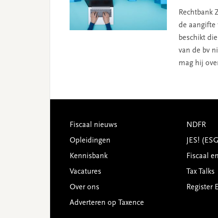
Rechtbank Z
de aangifte
beschikt di
van de bv ni
mag hij ove
Footer
Fiscaal nieuws
NDFR
Opleidingen
JES! (ES
Kennisbank
Fiscaal e
Vacatures
Tax Talks
Over ons
Register 
Adverteren op Taxence