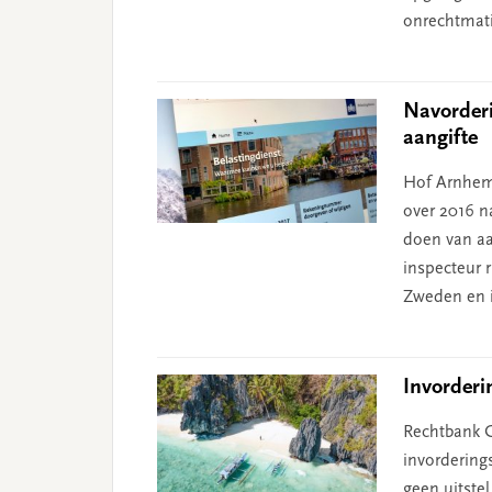
onrechtmati
Navorder
aangifte
Hof Arnhem
over 2016 na
doen van aa
inspecteur 
Zweden en i
Invorderi
Rechtbank G
invordering
geen uitste