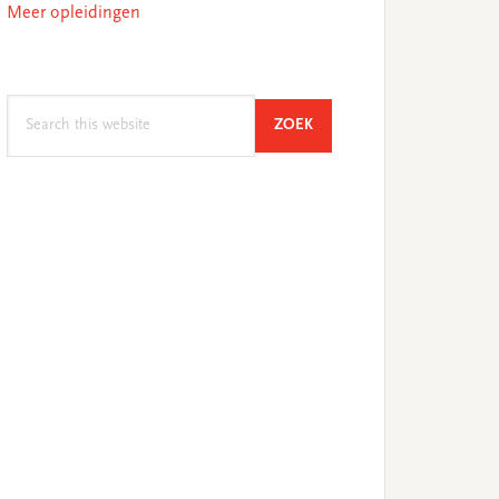
Meer opleidingen
Search
SEARCH
ZOEK
this
website