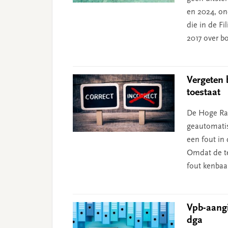
en 2024, on
die in de F
2017 over bo
Vergeten 
toestaat
De Hoge Raa
geautomatis
een fout in 
Omdat de te
fout kenbaa
Vpb-aangi
dga