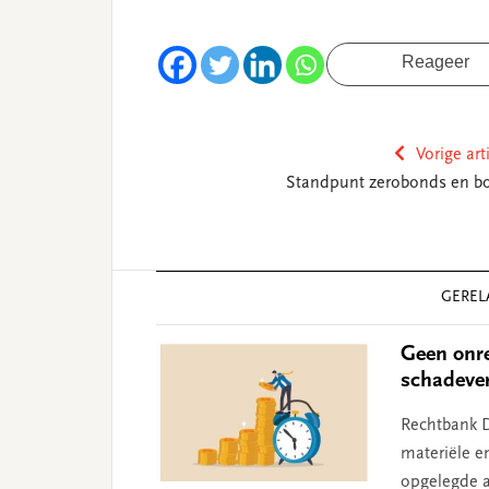
Reageer
Vorige art
Standpunt zerobonds en bo
Reader
GEREL
Interactions
Geen onre
schadeve
Rechtbank D
materiële e
opgelegde aa