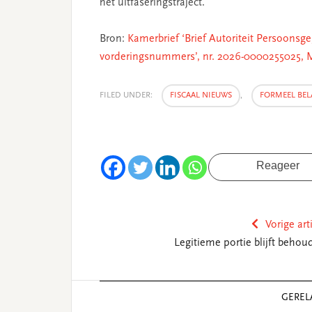
het uitfaseringstraject.
Bron:
K
amerbrief
‘Brief Autoriteit Persoons
vorderingsnummers’, nr. 2026-0000255025, Mi
FILED UNDER:
FISCAAL NIEUWS
,
FORMEEL BEL
Reageer
Vorige art
Legitieme portie blijft behou
Reader
GEREL
Interactions