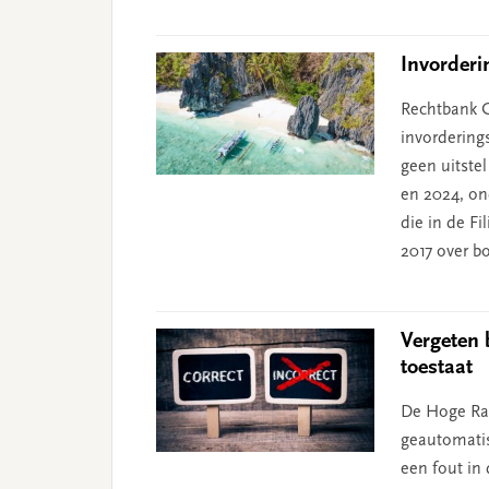
Invorderi
Rechtbank G
invordering
geen uitste
en 2024, on
die in de F
2017 over bo
Vergeten 
toestaat
De Hoge Raa
geautomatis
een fout in 