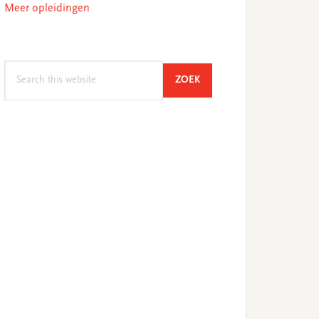
Meer opleidingen
Search
SEARCH
ZOEK
this
website