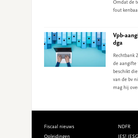
Omdat de te
fout kenbaa
Vpb-aangi
dga
Rechtbank Z
de aangifte
beschikt di
van de bv ni
mag hij ove
Footer
Fiscaal nieuws
NDFR
Opleidingen
JES! (ES