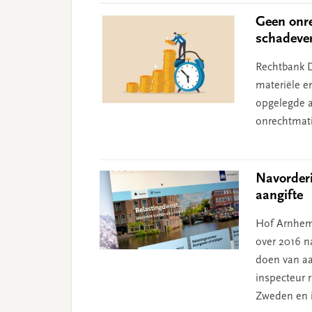
Geen onre
schadeve
Rechtbank D
materiële e
opgelegde aa
onrechtmati
Navorder
aangifte
Hof Arnhem
over 2016 na
doen van aa
inspecteur 
Zweden en i