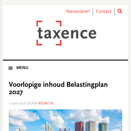
Skip
Skip
Skip
Skip
to
to
to
to
Nieuwsbrief
Contact
primary
main
primary
footer
navigation
content
sidebar
MENU
Voorlopige inhoud Belastingplan
2027
11 juni 2026
DOOR
REDACTIE