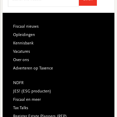
this
website
Footer
Fiscaal nieuws
Opleidingen
Kennisbank
Vacatures
Over ons
Adverteren op Taxence
NDFR
JES! (ESG producten)
Fiscaal en meer
Tax Talks
Register Estate Planners (REP)