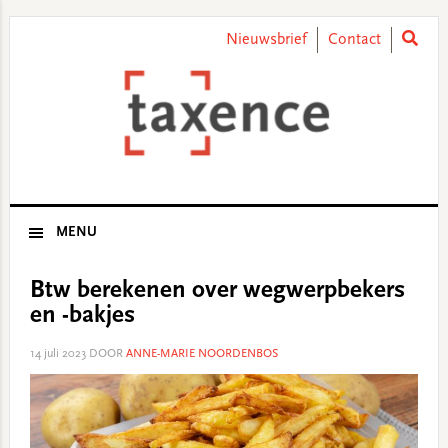
Skip
Skip
Skip
Skip
to
to
to
to
Nieuwsbrief
Contact
primary
main
primary
footer
navigation
content
sidebar
MENU
Btw berekenen over wegwerpbekers
en -bakjes
14 juli 2023
DOOR
ANNE-MARIE NOORDENBOS