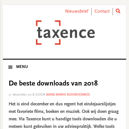
Skip
Skip
Skip
Skip
to
to
to
to
Nieuwsbrief
Contact
primary
main
primary
footer
navigation
content
sidebar
MENU
De beste downloads van 2018
21 december 2018
DOOR
ANNE-MARIE NOORDENBOS
Het is eind december en dus regent het eindejaarslijstjes
met favoriete films, boeken en muziek. Ook wij doen graag
mee. Via Taxence kunt u handige tools downloaden die u
meteen kunt gebruiken in uw adviespraktijk. Welke tools