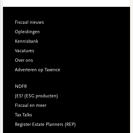
website
Footer
Fiscaal nieuws
Opleidingen
Kennisbank
Vacatures
Over ons
Adverteren op Taxence
NDFR
JES! (ESG producten)
Fiscaal en meer
Tax Talks
Register Estate Planners (REP)