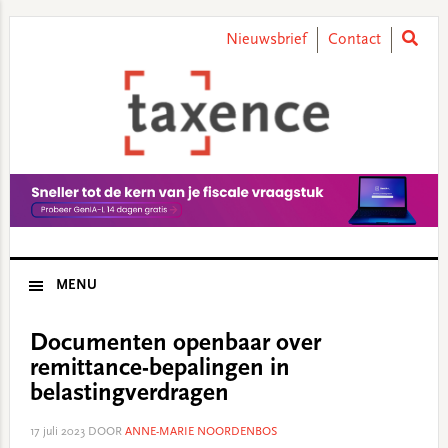
Skip
Skip
Skip
Skip
to
to
to
to
Nieuwsbrief
Contact
primary
main
primary
footer
navigation
content
sidebar
MENU
Documenten openbaar over
remittance-bepalingen in
belastingverdragen
17 juli 2023
DOOR
ANNE-MARIE NOORDENBOS