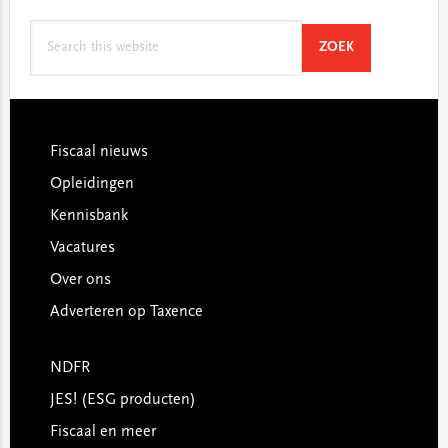
Search
SEARCH
ZOEK
this
website
Footer
Fiscaal nieuws
Opleidingen
Kennisbank
Vacatures
Over ons
Adverteren op Taxence
NDFR
JES! (ESG producten)
Fiscaal en meer