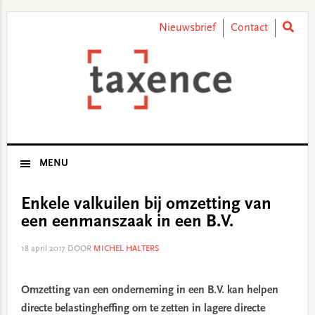
Skip
Skip
Skip
Skip
to
to
to
to
Nieuwsbrief
Contact
primary
main
primary
footer
navigation
content
sidebar
MENU
Enkele valkuilen bij omzetting van
een eenmanszaak in een B.V.
18 april 2017
DOOR
MICHEL HALTERS
Omzetting van een onderneming in een B.V. kan helpen
directe belastingheffing om te zetten in lagere directe