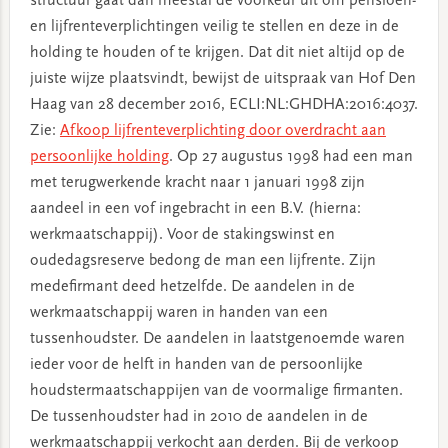
structuur gaat dan meestal de voorkeur uit om pensioen-
en lijfrenteverplichtingen veilig te stellen en deze in de
holding te houden of te krijgen. Dat dit niet altijd op de
juiste wijze plaatsvindt, bewijst de uitspraak van Hof Den
Haag van 28 december 2016, ECLI:NL:GHDHA:2016:4037.
Zie:
Afkoop lijfrenteverplichting door overdracht aan
persoonlijke holding
. Op 27 augustus 1998 had een man
met terugwerkende kracht naar 1 januari 1998 zijn
aandeel in een vof ingebracht in een B.V. (hierna:
werkmaatschappij). Voor de stakingswinst en
oudedagsreserve bedong de man een lijfrente. Zijn
medefirmant deed hetzelfde. De aandelen in de
werkmaatschappij waren in handen van een
tussenhoudster. De aandelen in laatstgenoemde waren
ieder voor de helft in handen van de persoonlijke
houdstermaatschappijen van de voormalige firmanten.
De tussenhoudster had in 2010 de aandelen in de
werkmaatschappij verkocht aan derden. Bij de verkoop