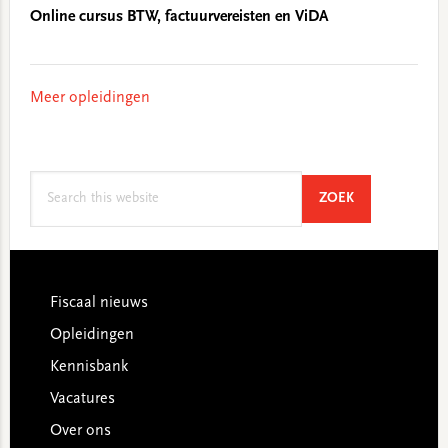
Online cursus BTW, factuurvereisten en ViDA
Meer opleidingen
Search
SEARCH
ZOEK
this
website
Footer
Fiscaal nieuws
Opleidingen
Kennisbank
Vacatures
Over ons