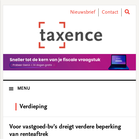
Skip
Skip
Skip
Skip
to
to
to
to
Nieuwsbrief
Contact
primary
main
primary
footer
navigation
content
sidebar
MENU
Verdieping
Voor vastgoed-bv’s dreigt verdere beperking
van renteaftrek