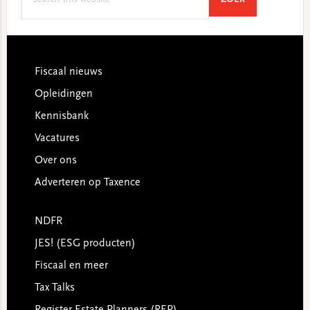
this
website
Footer
Fiscaal nieuws
Opleidingen
Kennisbank
Vacatures
Over ons
Adverteren op Taxence
NDFR
JES! (ESG producten)
Fiscaal en meer
Tax Talks
Register Estate Planners (REP)