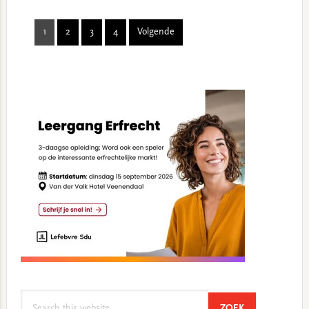
1
2
3
4
Volgende
Page
Page
Page
Page
Primary
Sidebar
Search
SEARCH
ZOEK