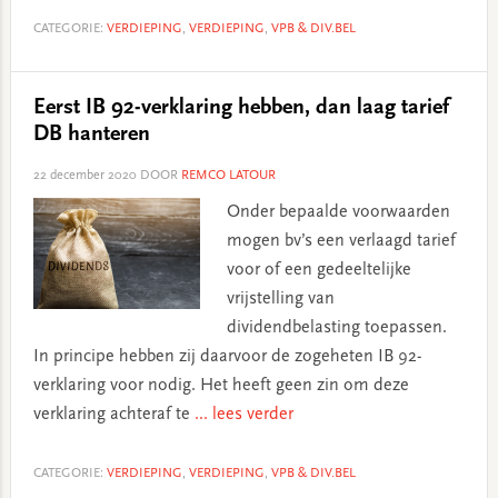
CATEGORIE:
VERDIEPING
,
VERDIEPING
,
VPB & DIV.BEL
Eerst IB 92-verklaring hebben, dan laag tarief
DB hanteren
22 december 2020
DOOR
REMCO LATOUR
Onder bepaalde voorwaarden
mogen bv’s een verlaagd tarief
voor of een gedeeltelijke
vrijstelling van
dividendbelasting toepassen.
In principe hebben zij daarvoor de zogeheten IB 92-
verklaring voor nodig. Het heeft geen zin om deze
verklaring achteraf te
... lees verder
CATEGORIE:
VERDIEPING
,
VERDIEPING
,
VPB & DIV.BEL