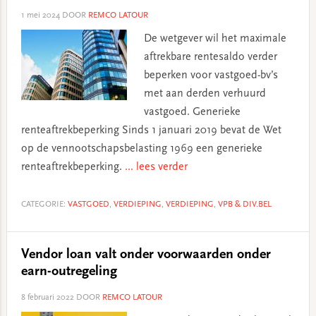
1 mei 2024
DOOR
REMCO LATOUR
De wetgever wil het maximale
aftrekbare rentesaldo verder
beperken voor vastgoed-bv’s
met aan derden verhuurd
vastgoed. Generieke
renteaftrekbeperking Sinds 1 januari 2019 bevat de Wet
op de vennootschapsbelasting 1969 een generieke
renteaftrekbeperking.
... lees verder
CATEGORIE:
VASTGOED
,
VERDIEPING
,
VERDIEPING
,
VPB & DIV.BEL
Vendor loan valt onder voorwaarden onder
earn-outregeling
8 februari 2022
DOOR
REMCO LATOUR