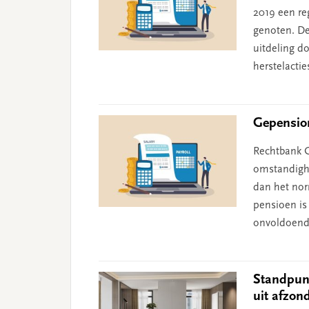
2019 een reg
genoten. De 
uitdeling d
herstelactie
Gepension
Rechtbank G
omstandighe
dan het nor
pensioen is 
onvoldoend
Standpun
uit afzon