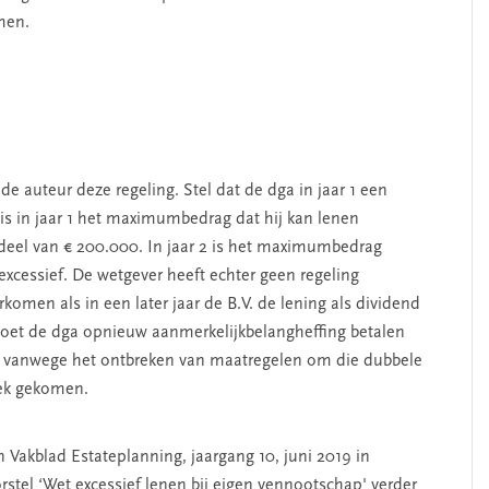
emen.
e auteur deze regeling. Stel dat de dga in jaar 1 een
 is in jaar 1 het maximumbedrag dat hij kan lenen
f deel van € 200.000. In jaar 2 is het maximumbedrag
excessief. De wetgever heeft echter geen regeling
komen als in een later jaar de B.V. de lening als dividend
 moet de dga opnieuw aanmerkelijkbelangheffing betalen
de vanwege het ontbreken van maatregelen om die dubbele
tiek gekomen.
akblad Estateplanning, jaargang 10, juni 2019 in
orstel ‘Wet excessief lenen bij eigen vennootschap' verder