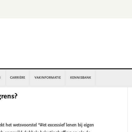
N
CARRIÈRE
VAKINFORMATIE
KENNISBANK
P
grens?
S
het wetsvoorstel ‘Wet excessief lenen bij eigen