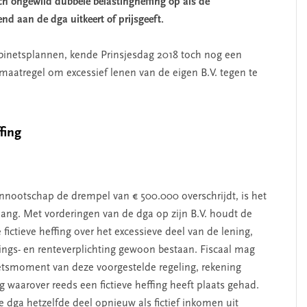
ch ongewild dubbele belastingheffing op als de
nd aan de dga uitkeert of prijsgeeft.
abinetsplannen, kende Prinsjesdag 2018 toch nog een
maatregel om excessief lenen van de eigen B.V. tegen te
fing
vennootschap de drempel van € 500.000 overschrijdt, is het
lang. Met vorderingen van de dga op zijn B.V. houdt de
ictieve heffing over het excessieve deel van de lening,
sings- en renteverplichting gewoon bestaan. Fiscaal mag
oetsmoment van deze voorgestelde regeling, rekening
 waarover reeds een fictieve heffing heeft plaats gehad.
dga hetzelfde deel opnieuw als fictief inkomen uit