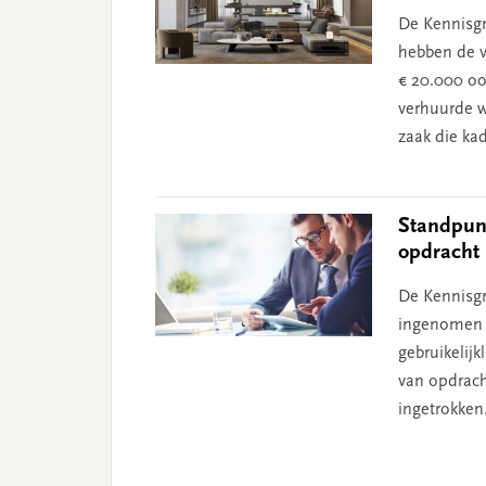
De Kennisg
hebben de 
€ 20.000 oo
verhuurde 
zaak die ka
Standpunt
opdracht 
De Kennisgr
ingenomen o
gebruikelijk
van opdrach
ingetrokken