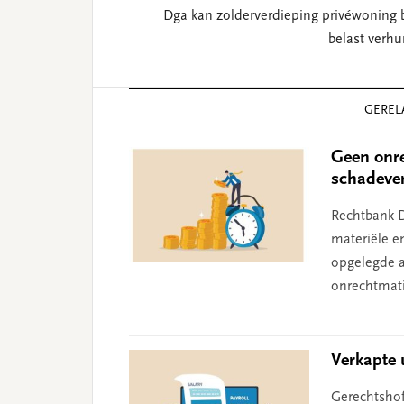
Dga kan zolderverdieping privéwoning 
belast verhu
Reader
GEREL
Interactions
Geen onre
schadeve
Rechtbank D
materiële e
opgelegde aa
onrechtmati
Verkapte u
Gerechtshof