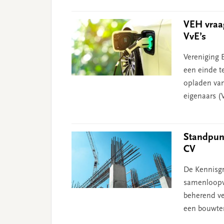
VEH vraag
VvE’s
Vereniging 
een einde t
opladen van
eigenaars (V
Standpunt
CV
De Kennisgr
samenloopvri
beherend v
een bouwter