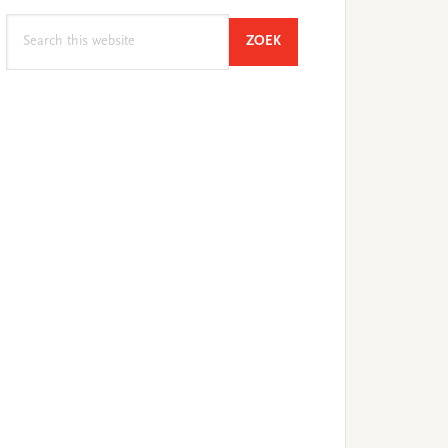
Search
SEARCH
ZOEK
this
website