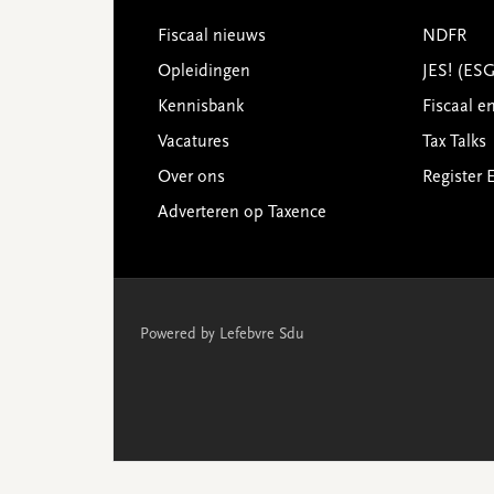
Footer
Fiscaal nieuws
NDFR
Opleidingen
JES! (ES
Kennisbank
Fiscaal e
Vacatures
Tax Talks
Over ons
Register 
Adverteren op Taxence
Powered by Lefebvre Sdu