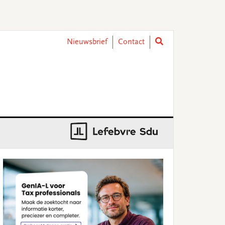
Nieuwsbrief
Contact
rimary
idebar