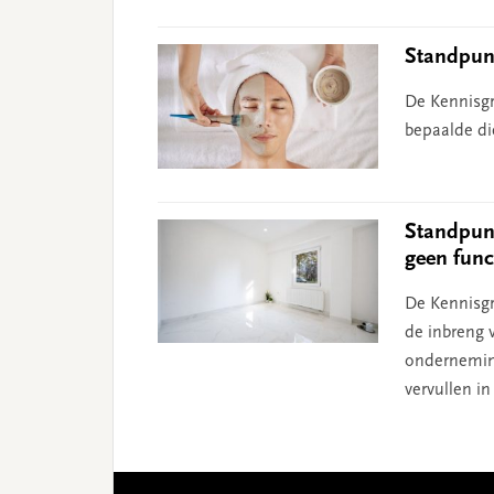
Standpunt
De Kennisgr
bepaalde di
Standpunt
geen func
De Kennisgr
de inbreng 
ondernemin
vervullen i