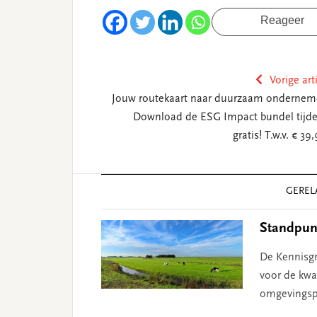
Reageer
Vorige art
Jouw routekaart naar duurzaam ondernem
Download de ESG Impact bundel tijdel
gratis! T.w.v. € 3
Reader
GEREL
Interactions
Standpunt
De Kennisgr
voor de kwal
omgevingsp