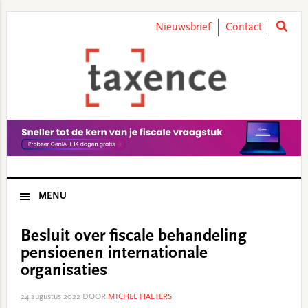
Skip
Skip
Skip
Skip
to
to
to
to
Nieuwsbrief
Contact
primary
main
primary
footer
navigation
content
sidebar
MENU
Besluit over fiscale behandeling
pensioenen internationale
organisaties
24 augustus 2022
DOOR
MICHEL HALTERS