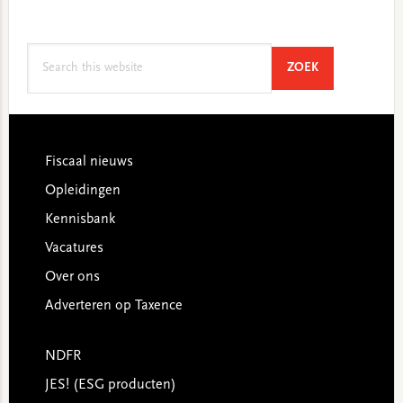
Search
SEARCH
ZOEK
this
website
Footer
Fiscaal nieuws
Opleidingen
Kennisbank
Vacatures
Over ons
Adverteren op Taxence
NDFR
JES! (ESG producten)