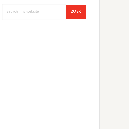
Search
SEARCH
ZOEK
this
website