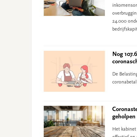
inkomensond
overbruggin
24.000 onde
bedrijfskapi
Nog 107.6
coronasc
De Belastin
coronabetal
Coronaste
geholpen
Het kabinet