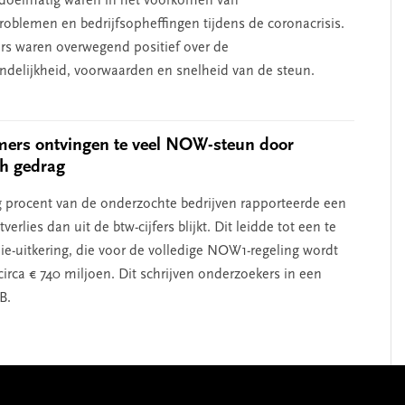
n doelmatig waren in het voorkomen van
problemen en bedrijfsopheffingen tijdens de coronacrisis.
s waren overwegend positief over de
endelijkheid, voorwaarden en snelheid van de steun.
ers ontvingen te veel NOW-steun door
ch gedrag
ig procent van de onderzochte bedrijven rapporteerde een
erlies dan uit de btw-cijfers blijkt. Dit leidde tot een te
ie-uitkering, die voor de volledige NOW1-regeling wordt
irca € 740 miljoen. Dit schrijven onderzoekers in een
B.