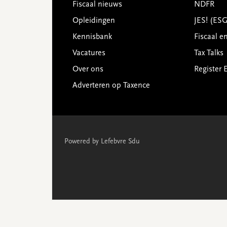
Footer
Fiscaal nieuws
NDFR
Opleidingen
JES! (ES
Kennisbank
Fiscaal e
Vacatures
Tax Talks
Over ons
Register 
Adverteren op Taxence
Powered by Lefebvre Sdu