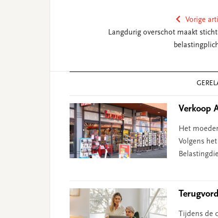
Vorige art
Langdurig overschot maakt sticht
belastingplich
Reader
GEREL
Interactions
Verkoop A
Het moederb
Volgens het
Belastingdi
Terugvord
Tijdens de