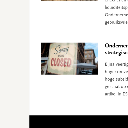
effectief e
liquiditeits
Ondernemer
gebruiksvri
Ondernem
strategis
Bijna veert
hoger omzetv
hoge subsid
geschat op c
artikel in ES