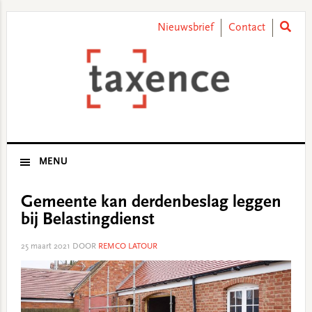
Skip
Skip
Skip
Skip
to
to
to
to
Nieuwsbrief
Contact
primary
main
primary
footer
navigation
content
sidebar
MENU
Gemeente kan derdenbeslag leggen
bij Belastingdienst
25 maart 2021
DOOR
REMCO LATOUR