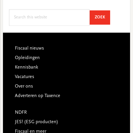
Search
SEARCH
ZOEK
this
website
Footer
Fiscaal nieuws
Opleidingen
Kennisbank
Vacatures
Over ons
Adverteren op Taxence
NDFR
JES! (ESG producten)
Fiscaal en meer