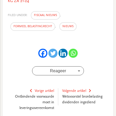
KG ZA 21-24
FILED UNDER:
FISCAAL NIEUWS
,
FORMEEL BELASTINGRECHT
,
NIEUWS
Reageer
Vorige artikel
Volgende artikel
Ontbindende voorwaarde
Wetsvoorstel bronbelasting
moet in
dividenden ingediend
leveringsovereenkomst