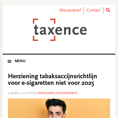
Skip
Skip
Skip
Skip
to
to
to
to
Nieuwsbrief
Contact
primary
main
primary
footer
navigation
content
sidebar
MENU
Herziening tabaksaccijnsrichtlijn
voor e-sigaretten niet voor 2025
5 oktober 2023
DOOR
ANNE-MARIE NOORDENBOS