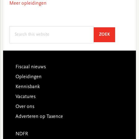
Meer opleidingen
Search
SEARCH
ZOEK
this
website
Footer
Fiscaal nieuws
Opleidingen
Kennisbank
Vacatures
Over ons
Adverteren op Taxence
NDFR