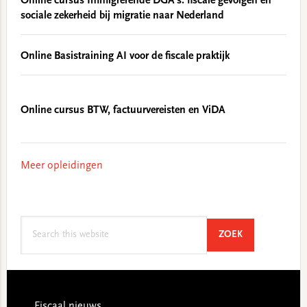
Online cursus Immigrerende DGA’s: fiscale gevolgen en
sociale zekerheid bij migratie naar Nederland
Online Basistraining AI voor de fiscale praktijk
Online cursus BTW, factuurvereisten en ViDA
Meer opleidingen
Search
SEARCH
ZOEK
this
website
Footer
Fiscaal nieuws