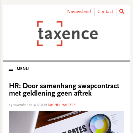
Skip
Skip
Skip
Skip
to
to
to
to
Nieuwsbrief
Contact
primary
main
primary
footer
navigation
content
sidebar
MENU
HR: Door samenhang swapcontract
met geldlening geen aftrek
15 november 2019
DOOR
MICHEL HALTERS