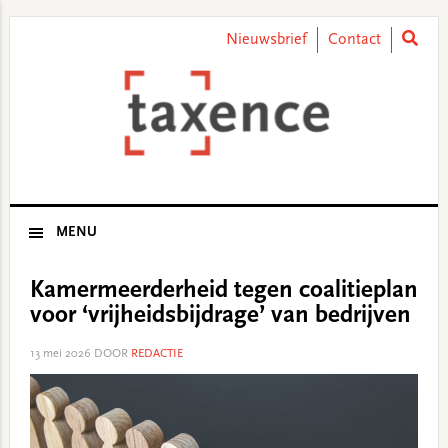
Skip
Skip
Skip
Skip
to
to
to
to
Nieuwsbrief
Contact
primary
main
primary
footer
navigation
content
sidebar
MENU
Kamermeerderheid tegen coalitieplan
voor ‘vrijheidsbijdrage’ van bedrijven
13 mei 2026
DOOR
REDACTIE