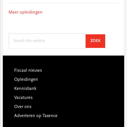
Meer opleidingen
Search
SEARCH
ZOEK
this
website
Footer
Fiscaal nieuws
Opleidingen
Kennisbank
Vacatures
Over ons
Adverteren op Taxence