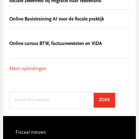
sociale zekerheid bij migratie naar Nederland
Online Basistraining AI voor de fiscale praktijk
Online cursus BTW, factuurvereisten en ViDA
Meer opleidingen
Search
SEARCH
ZOEK
this
website
Footer
Fiscaal nieuws