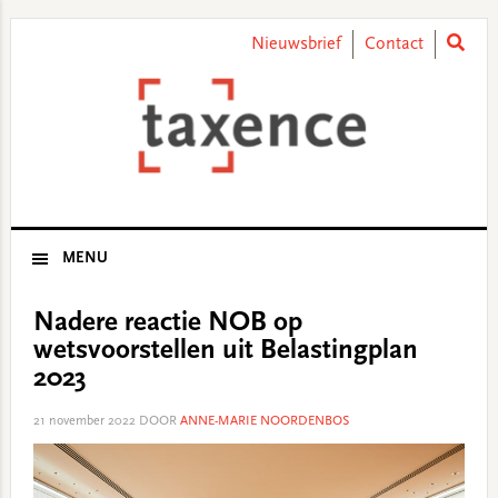
Skip
Skip
Skip
Skip
to
to
to
to
Nieuwsbrief
Contact
primary
main
primary
footer
navigation
content
sidebar
MENU
Nadere reactie NOB op
wetsvoorstellen uit Belastingplan
2023
21 november 2022
DOOR
ANNE-MARIE NOORDENBOS