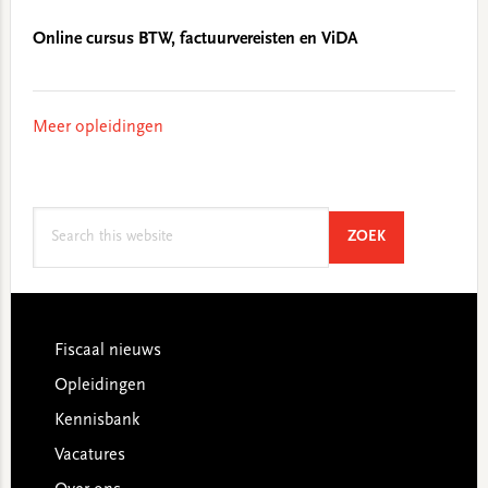
Online cursus BTW, factuurvereisten en ViDA
Meer opleidingen
Search
SEARCH
ZOEK
this
website
Footer
Fiscaal nieuws
Opleidingen
Kennisbank
Vacatures