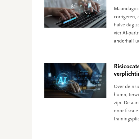
Maandagochte
corrigeren, 
halve dag z
vier AI-part
anderhalf u
Risicocate
verplicht
Over de ris
horen, terwi
zijn. De aan
door fiscale
trainingspl