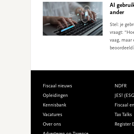
AI gebrui
ander
Stel: je geb
vraagt: “Ho
vaag, maar 
beoordeeld
Footer
Fiscaal nieuws
NDFR
Opleidingen
JES! (ES
Kennisbank
Fiscaal e
Vacatures
Tax Talks
Over ons
Register 