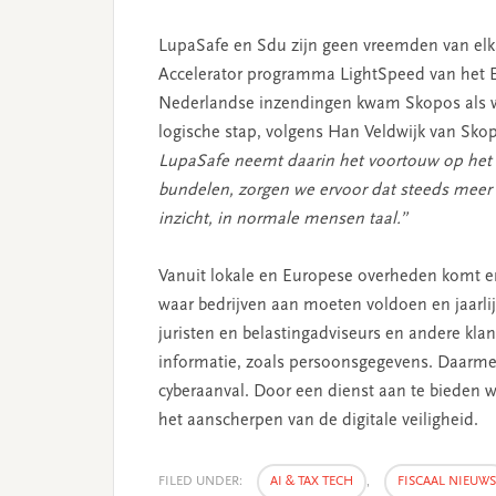
LupaSafe en Sdu zijn geen vreemden van elka
Accelerator programma LightSpeed van het Eu
Nederlandse inzendingen kwam Skopos als w
logische stap, volgens Han Veldwijk van Skop
LupaSafe neemt daarin het voortouw op het v
bundelen, zorgen we ervoor dat steeds meer be
inzicht, in normale mensen taal.”
Vanuit lokale en Europese overheden komt er
waar bedrijven aan moeten voldoen en jaarli
juristen en belastingadviseurs en andere kl
informatie, zoals persoonsgegevens. Daarmee
cyberaanval. Door een dienst aan te bieden 
het aanscherpen van de digitale veiligheid.
FILED UNDER:
AI & TAX TECH
,
FISCAAL NIEUWS