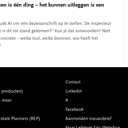
ken is één ding – het kunnen uitleggen is een
ruikt AI om een bezwaarschrift op te stellen. De inspecteur
e is dit tot stand gekomen?” Kun je dat antwoorden? Niet
concreet – welke tool, welke bronnen, wie heeft het
?
Contact
G producten)
Linkedin
n meer
X
Facebook
Estate Planners (REP)
Aanmelden nieuwsbrief