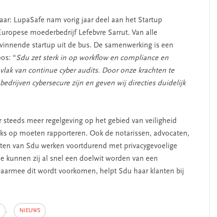
ar: LupaSafe nam vorig jaar deel aan het Startup
ropese moederbedrijf Lefebvre Sarrut. Van alle
innende startup uit de bus. De samenwerking is een
os: “
Sdu zet sterk in op workflow en compliance en
lak van continue cyber audits. Door onze krachten te
drijven cybersecure zijn en geven wij directies duidelijk
 steeds meer regelgeving op het gebied van veiligheid
jks op moeten rapporteren. Ook de notarissen, advocaten,
anten van Sdu werken voortdurend met privacygevoelige
 kunnen zij al snel een doelwit worden van een
waarmee dit wordt voorkomen, helpt Sdu haar klanten bij
,
NIEUWS