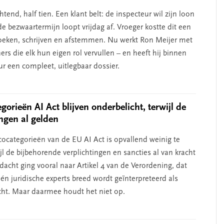
nd, half tien. Een klant belt: de inspecteur wil zijn loon
de bezwaartermijn loopt vrijdag af. Vroeger kostte dit een
oeken, schrijven en afstemmen. Nu werkt Ron Meijer met
ners die elk hun eigen rol vervullen – en heeft hij binnen
ur een compleet, uitlegbaar dossier.
gorieën AI Act blijven onderbelicht, terwijl de
ingen al gelden
icocategorieën van de EU AI Act is opvallend weinig te
jl de bijbehorende verplichtingen en sancties al van kracht
dacht ging vooral naar Artikel 4 van de Verordening, dat
 én juridische experts breed wordt geïnterpreteerd als
icht. Maar daarmee houdt het niet op.