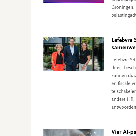
Groningen, p
belastingad
Lefebvre 
samenwerk
Lefebvre Sd
direct besc
kunnen duiz
en fiscale 
te schakele
andere HR, 
antwoorden
Vier AI-p