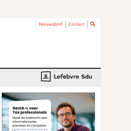
Nieuwsbrief
Contact
rimary
idebar