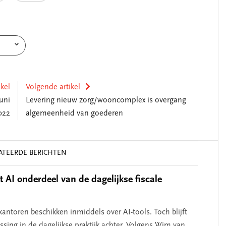
ikel
Volgende artikel
uni
Levering nieuw zorg/wooncomplex is overgang
022
algemeenheid van goederen
ATEERDE BERICHTEN
 AI onderdeel van de dagelijkse fiscale
 kantoren beschikken inmiddels over AI-tools. Toch blijft
ssing in de dagelijkse praktijk achter. Volgens Wim van