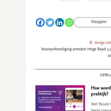
Reageer
Vorige art
Vooraankondiging arresten Hoge Raad 3 j
2
Reader
GEREL
Interactions
Hoe wordt
praktijk?
Veel fiscale
brede toepa