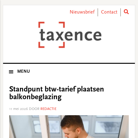
Skip
Skip
Skip
Skip
to
to
to
to
Nieuwsbrief
Contact
primary
main
primary
footer
navigation
content
sidebar
MENU
Standpunt btw-tarief plaatsen
balkonbeglazing
11 mei 2026
DOOR
REDACTIE