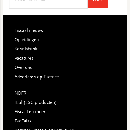
SEARCH
ZOEK
this
website
Footer
Fiscaal nieuws
Opleidingen
Kennisbank
Vacatures
Over ons
Adverteren op Taxence
NDFR
JES! (ESG producten)
Fiscaal en meer
Tax Talks