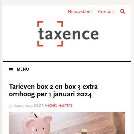
Skip
Skip
Skip
Skip
to
to
to
to
Nieuwsbrief
Contact
primary
main
primary
footer
navigation
content
sidebar
MENU
Tarieven box 2 en box 3 extra
omhoog per 1 januari 2024
30 oktober 2023
DOOR
MICHEL HALTERS