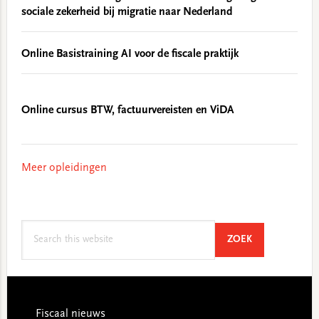
sociale zekerheid bij migratie naar Nederland
Online Basistraining AI voor de fiscale praktijk
Online cursus BTW, factuurvereisten en ViDA
Meer opleidingen
Search
SEARCH
ZOEK
this
website
Footer
Fiscaal nieuws