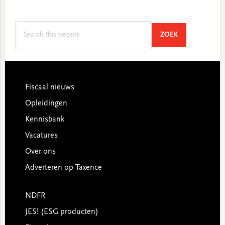
Search
SEARCH
ZOEK
this
website
Footer
Fiscaal nieuws
Opleidingen
Kennisbank
Vacatures
Over ons
Adverteren op Taxence
NDFR
JES! (ESG producten)