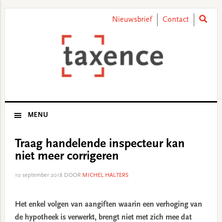
Skip
Skip
Skip
Skip
to
to
to
to
Nieuwsbrief
Contact
primary
main
primary
footer
navigation
content
sidebar
MENU
Traag handelende inspecteur kan
niet meer corrigeren
10 september 2018
DOOR
MICHEL HALTERS
Het enkel volgen van aangiften waarin een verhoging van
de hypotheek is verwerkt, brengt niet met zich mee dat