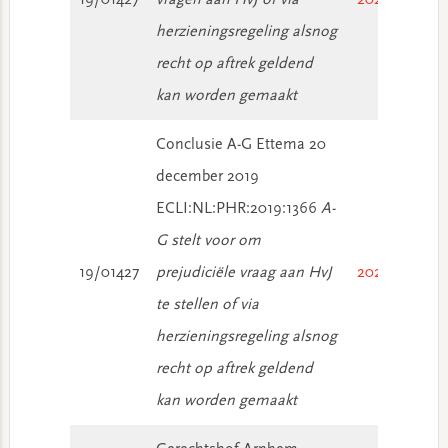
19/01427
vragen aan HvJ of via
2021/1069
herzieningsregeling alsnog
recht op aftrek geldend
kan worden gemaakt
Conclusie A-G Ettema 20
december 2019
ECLI:NL:PHR:2019:1366
A-
G stelt voor om
19/01427
prejudiciële vraag aan HvJ
2020/739
te stellen of via
herzieningsregeling alsnog
recht op aftrek geldend
kan worden gemaakt