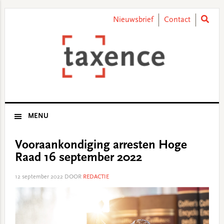
Skip
Skip
Skip
Skip
to
to
to
to
Nieuwsbrief
Contact
primary
main
primary
footer
navigation
content
sidebar
MENU
Vooraankondiging arresten Hoge
Raad 16 september 2022
12 september 2022
DOOR
REDACTIE