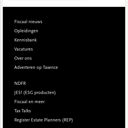
website
Footer
Fiscaal nieuws
Opleidingen
Kennisbank
Vacatures
Over ons
Adverteren op Taxence
NDFR
JES! (ESG producten)
Fiscaal en meer
Tax Talks
Register Estate Planners (REP)