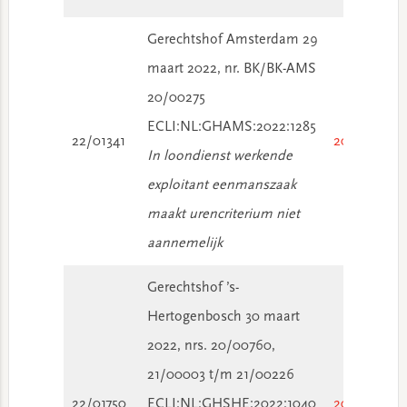
Gerechtshof Amsterdam 29
maart 2022, nr. BK/BK-AMS
20/00275
ECLI:NL:GHAMS:2022:1285
22/01341
2022/2504
In loondienst werkende
exploitant eenmanszaak
maakt urencriterium niet
aannemelijk
Gerechtshof ’s-
Hertogenbosch 30 maart
2022, nrs. 20/00760,
21/00003 t/m 21/00226
22/01750
ECLI:NL:GHSHE:2022:1040
2022/1668