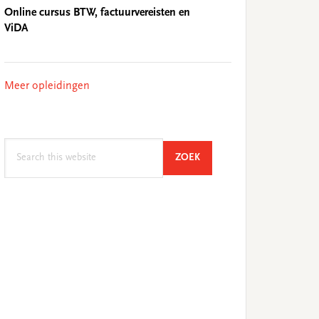
Online cursus BTW, factuurvereisten en
ViDA
Meer opleidingen
Search
SEARCH
ZOEK
this
website