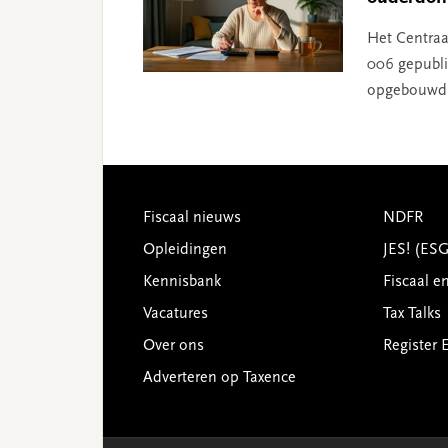
Het Centraa
006 gepubli
opgebouwd 
Footer
Fiscaal nieuws
NDFR
Opleidingen
JES! (ES
Kennisbank
Fiscaal e
Vacatures
Tax Talks
Over ons
Register 
Adverteren op Taxence