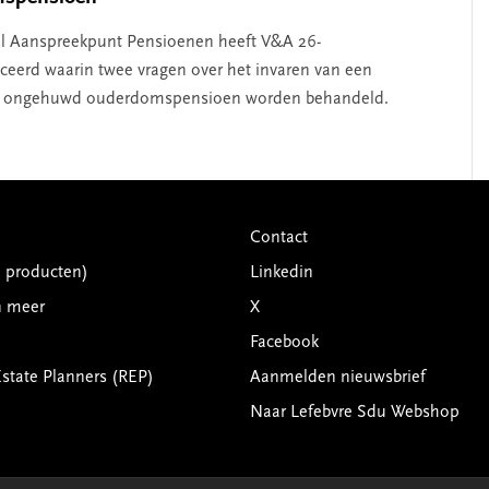
l Aanspreekpunt Pensioenen heeft V&A 26-
ceerd waarin twee vragen over het invaren van een
ongehuwd ouderdomspensioen worden behandeld.
Contact
G producten)
Linkedin
n meer
X
Facebook
Estate Planners (REP)
Aanmelden nieuwsbrief
Naar Lefebvre Sdu Webshop