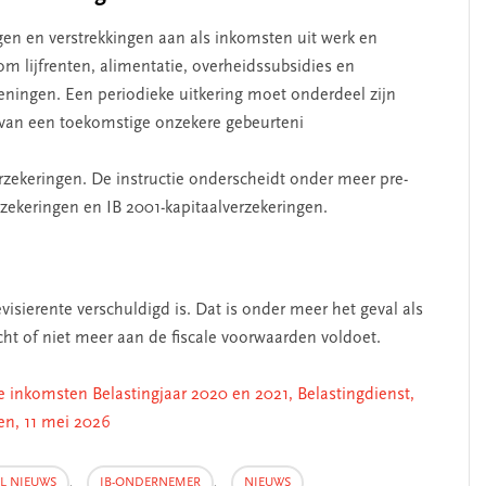
gen en verstrekkingen aan als inkomsten uit werk en
om lijfrenten, alimentatie, overheidssubsidies en
eningen. Een periodieke uitkering moet onderdeel zijn
n van een toekomstige onzekere gebeurteni
rzekeringen. De instructie onderscheidt onder meer pre-
ekeringen en IB 2001-kapitaalverzekeringen.
visierente verschuldigd is. Dat is onder meer het geval als
cht of niet meer aan de fiscale voorwaarden voldoet.
 inkomsten Belastingjaar 2020 en 2021, Belastingdienst,
ien, 11 mei 2026
AL NIEUWS
,
IB-ONDERNEMER
,
NIEUWS