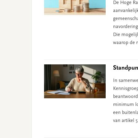
De Hoge Raa
aanvankelij
gemeenscha
navordering
Die mogelij
waarop de n
Standpunt
In samenwe
Kennisgroep
beantwoord 
minimum lo
een buitenl
van artikel 