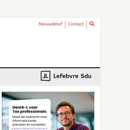
Nieuwsbrief
Contact
rimary
idebar