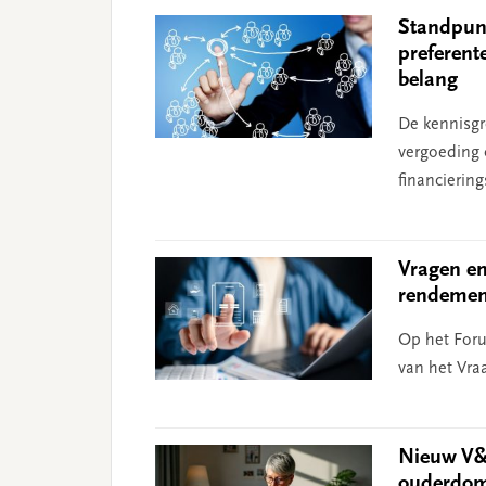
Standpunt
preferent
belang
De kennisgr
vergoeding 
financiering
Vragen en
rendement
Op het Foru
van het Vra
Nieuw V&
ouderdom