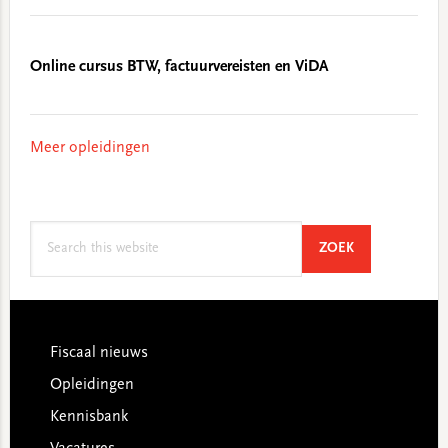
Online cursus BTW, factuurvereisten en ViDA
Meer opleidingen
Search
SEARCH
ZOEK
this
website
Footer
Fiscaal nieuws
Opleidingen
Kennisbank