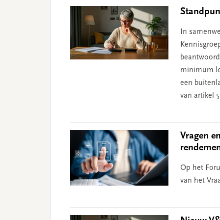
Standpunt
In samenwe
Kennisgroep
beantwoord 
minimum lo
een buitenl
van artikel 
Vragen en
rendement
Op het Foru
van het Vra