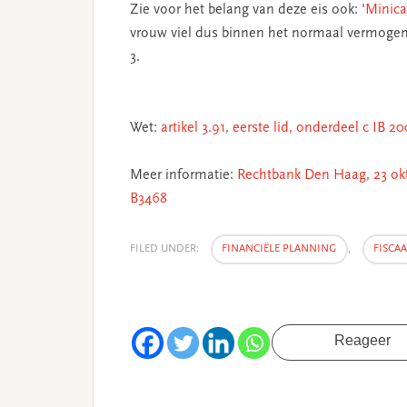
Zie voor het belang van deze eis ook: '
Minic
vrouw viel dus binnen het normaal vermogensb
3.
Wet:
artikel 3.91, eerste lid, onderdeel c IB 20
Meer informatie:
Rechtbank Den Haag, 23 okt
B3468
FILED UNDER:
FINANCIËLE PLANNING
,
FISCA
Reageer