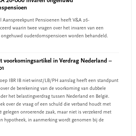
A 26-006 Invaren ongehuwd
spensioen
l Aanspreekpunt Pensioenen heeft V&A 26-
ceerd waarin twee vragen over het invaren van een
ongehuwd ouderdomspensioen worden behandeld.
 voorkomingsartikel in Verdrag Nederland –
01
oep IBR IB niet-winst/LB/PH aanslag heeft een standpunt
over de berekening van de voorkoming van dubbele
nder het belastingverdrag tussen Nederland en België.
iek over de vraag of een schuld die verband houdt met
ië gelegen onroerende zaak, maar niet is verzekerd met
an hypotheek, in aanmerking wordt genomen bij de