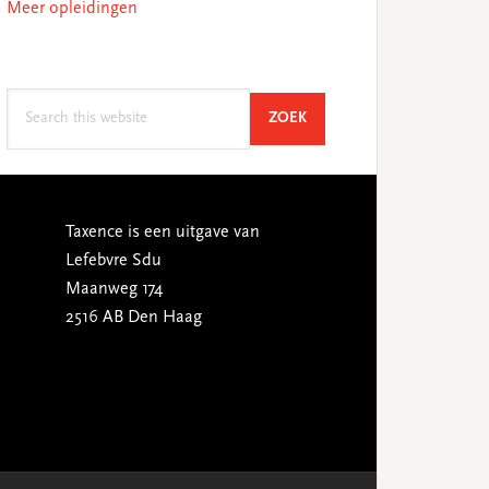
Meer opleidingen
Search
SEARCH
ZOEK
this
website
Taxence is een uitgave van
Lefebvre Sdu
Maanweg 174
2516 AB Den Haag