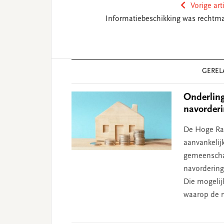
Vorige art
Informatiebeschikking was rechtma
Reader
GEREL
Interactions
Onderling
navorder
De Hoge Raa
aanvankelij
gemeenscha
navordering
Die mogelij
waarop de n