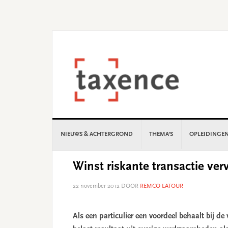
Skip
Skip
Skip
Skip
to
to
to
to
primary
main
primary
footer
navigation
content
sidebar
NIEUWS & ACHTERGROND
THEMA’S
OPLEIDINGE
Winst riskante transactie ver
22 november 2012
DOOR
REMCO LATOUR
Als een particulier een voordeel behaalt bij de