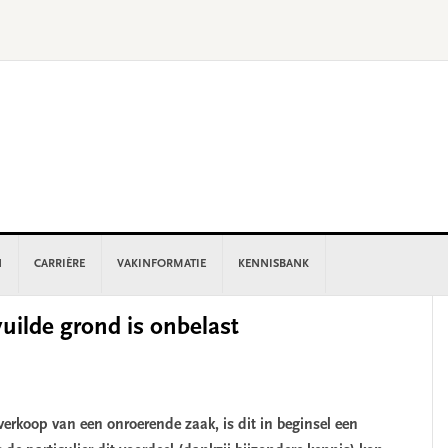
N
CARRIÈRE
VAKINFORMATIE
KENNISBANK
P
vuilde grond is onbelast
S
 verkoop van een onroerende zaak, is dit in beginsel een