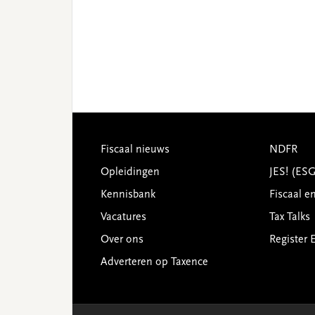
Footer
Fiscaal nieuws
NDFR
Opleidingen
JES! (ES
Kennisbank
Fiscaal e
Vacatures
Tax Talks
Over ons
Register 
Adverteren op Taxence