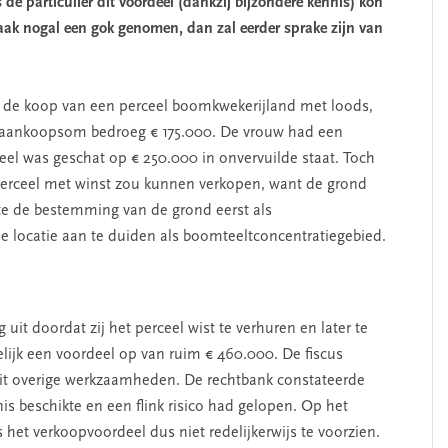
 de particulier dit voordeel (dankzij bijzondere kennis) kon
aak nogal een gok genomen, dan zal eerder sprake zijn van
 de koop van een perceel boomkwekerijland met loods,
e aankoopsom bedroeg € 175.000. De vrouw had een
eel was geschat op € 250.000 in onvervuilde staat. Toch
perceel met winst zou kunnen verkopen, want de grond
te de bestemming van de grond eerst als
e locatie aan te duiden als boomteeltconcentratiegebied.
it doordat zij het perceel wist te verhuren en later te
lijk een voordeel op van ruim € 460.000. De fiscus
 uit overige werkzaamheden. De rechtbank constateerde
is beschikte en een flink risico had gelopen. Op het
et verkoopvoordeel dus niet redelijkerwijs te voorzien.