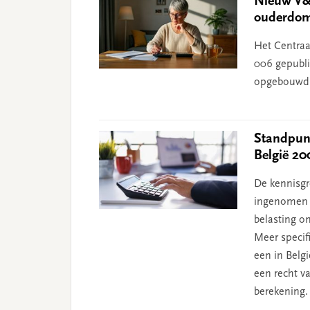
Nieuw V&
ouderdom
Het Centraa
006 gepubli
opgebouwd 
Standpunt
België 20
De kennisgr
ingenomen 
belasting o
Meer specif
een in Belg
een recht v
berekening.