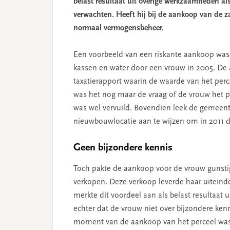
belast resultaat uit overige werkzaamheden als
verwachten. Heeft hij bij de aankoop van de z
normaal vermogensbeheer.
Een voorbeeld van een riskante aankoop was
kassen en water door een vrouw in 2005. D
taxatierapport waarin de waarde van het perc
was het nog maar de vraag of de vrouw het 
was wel vervuild. Bovendien leek de gemeen
nieuwbouwlocatie aan te wijzen om in 2011 d
Geen bijzondere kennis
Toch pakte de aankoop voor de vrouw gunstig u
verkopen. Deze verkoop leverde haar uiteinde
merkte dit voordeel aan als belast resultaat
echter dat de vrouw niet over bijzondere kenn
moment van de aankoop van het perceel was h