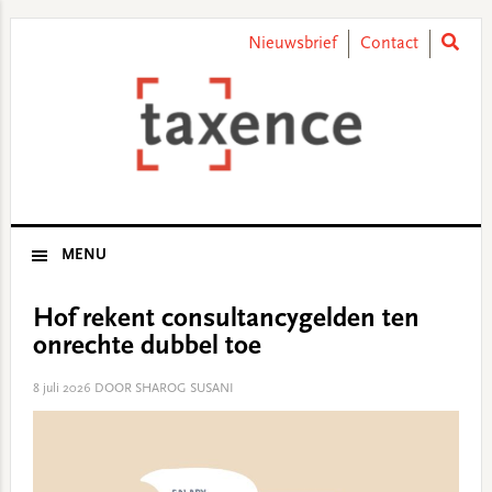
Skip
Skip
Skip
Skip
to
to
to
to
Nieuwsbrief
Contact
primary
main
primary
footer
navigation
content
sidebar
MENU
Hof rekent consultancygelden ten
onrechte dubbel toe
8 juli 2026
DOOR SHAROG SUSANI