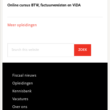
Online cursus BTW, factuurvereisten en ViDA
Meer opleidingen
Search
SEARCH
ZOEK
this
website
Footer
Fiscaal nieuws
Opleidingen
Kennisbank
Vacatures
Over ons