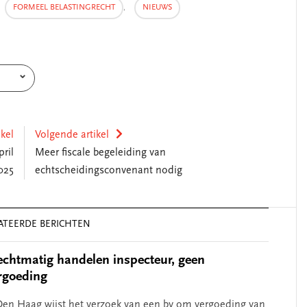
FORMEEL BELASTINGRECHT
,
NIEUWS
ikel
Volgende artikel
ril
Meer fiscale begeleiding van
025
echtscheidingsconvenant nodig
ATEERDE BERICHTEN
chtmatig handelen inspecteur, geen
rgoeding
en Haag wijst het verzoek van een bv om vergoeding van