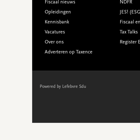
Footer
Fiscaal nieuws
NDFR
Opleidingen
JES! (ES
Kennisbank
Fiscaal e
Vacatures
Tax Talks
Over ons
Register 
Adverteren op Taxence
Powered by Lefebvre Sdu