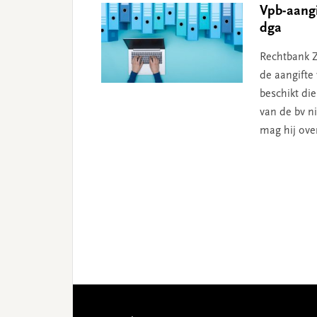
Vpb-aangi
dga
Rechtbank Z
de aangifte
beschikt di
van de bv ni
mag hij ove