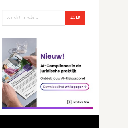
Search
SEARCH
ZOEK
this
website