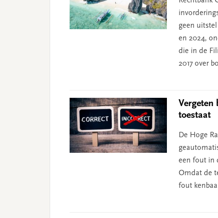
Rechtbank G
invordering
geen uitste
en 2024, on
die in de F
2017 over bo
Vergeten 
toestaat
De Hoge Raa
geautomatis
een fout in 
Omdat de te
fout kenbaa