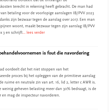
elderland oordeelt dat de ontvanger de
skosten terecht in rekening heeft gebracht. De man had
l van betaling voor de voorlopige aanslagen IB/PVV 2023
danks zijn bezwaar tegen de aanslag over 2017. Een man
ilipijnen woont, maakt bezwaar tegen zijn aanslag IB/PVV
x 3 en schrijft
... lees verder
behandelvoornemen is fout die navordering
d oordeelt dat het niet stoppen van het
eerde proces bij het opleggen van de primitieve aanslag
de ruime en neutrale zin van art. 16, lid 2, letter c AWR is.
 weinig geheven belasting meer dan 30% bedraagt, is de
r en mag de inspecteur navorderen.