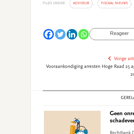
FILED UNDER:
ADVISEUR
,
FISCAAL NIEUWS
,
Reageer
Vorige art
Vooraankondiging arresten Hoge Raad 25 ap
2
Reader
GEREL
Interactions
Geen onre
schadeve
Rechtbank D