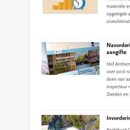
materiële e
opgelegde aa
onrechtmati
Navorder
aangifte
Hof Arnhem
over 2016 na
doen van aa
inspecteur 
Zweden en i
Invorderi