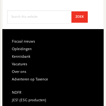
Search
SEARCH
ZOEK
this
website
Footer
Fiscaal nieuws
Opleidingen
Kennisbank
Vacatures
Over ons
Adverteren op Taxence
NDFR
JES! (ESG producten)