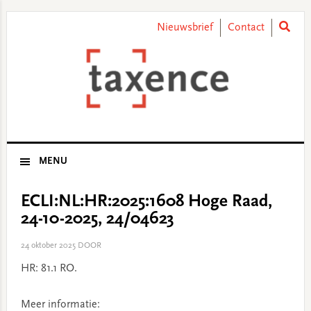
Skip
Skip
Skip
Skip
to
to
to
to
Nieuwsbrief
Contact
primary
main
primary
footer
navigation
content
sidebar
MENU
ECLI:NL:HR:2025:1608 Hoge Raad,
24-10-2025, 24/04623
24 oktober 2025
DOOR
HR: 81.1 RO.
Meer informatie: