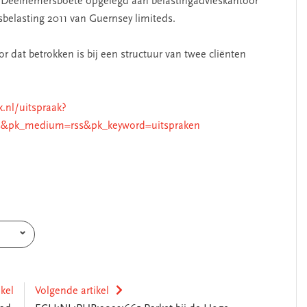
 Deelnemersboete opgelegd aan belastingadvieskantoor
belasting 2011 van Guernsey limiteds.
 dat betrokken is bij een structuur van twee cliënten
k.nl/uitspraak?
s&pk_medium=rss&pk_keyword=uitspraken
ikel
Volgende artikel