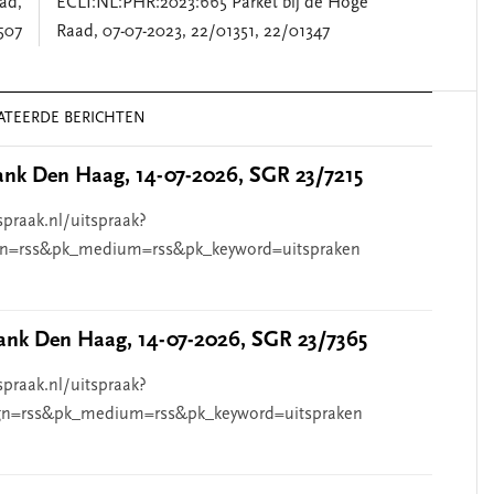
ad,
ECLI:NL:PHR:2023:665 Parket bij de Hoge
507
Raad, 07-07-2023, 22/01351, 22/01347
ATEERDE BERICHTEN
nk Den Haag, 14-07-2026, SGR 23/7215
spraak.nl/uitspraak?
n=rss&pk_medium=rss&pk_keyword=uitspraken
nk Den Haag, 14-07-2026, SGR 23/7365
spraak.nl/uitspraak?
n=rss&pk_medium=rss&pk_keyword=uitspraken