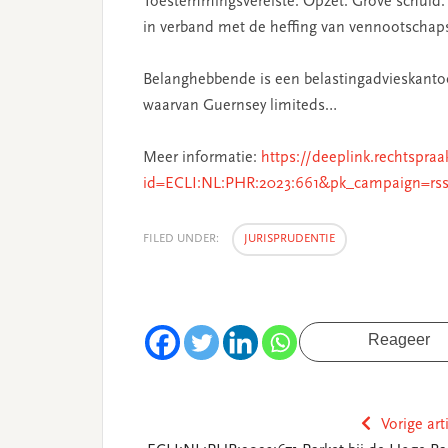
Toestemmingsvereiste. Opzet. Grove schuld.
in verband met de heffing van vennootschaps
Belanghebbende is een belastingadvieskantoor
waarvan Guernsey limiteds…
Meer informatie:
https://deeplink.rechtspraa
id=ECLI:NL:PHR:2023:661&pk_campaign=rs
FILED UNDER:
JURISPRUDENTIE
Reageer
Vorige art