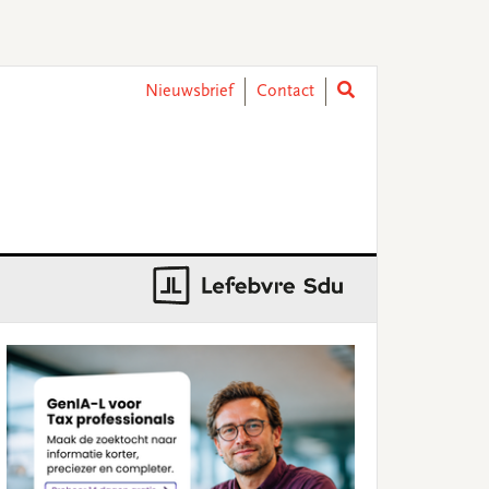
Nieuwsbrief
Contact
rimary
idebar