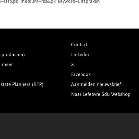
n=rss&pk_medium=rss&pk_keyword=uitspraken
Contact
G producten)
Linkedin
n meer
X
Facebook
Estate Planners (REP)
Aanmelden nieuwsbrief
Naar Lefebvre Sdu Webshop