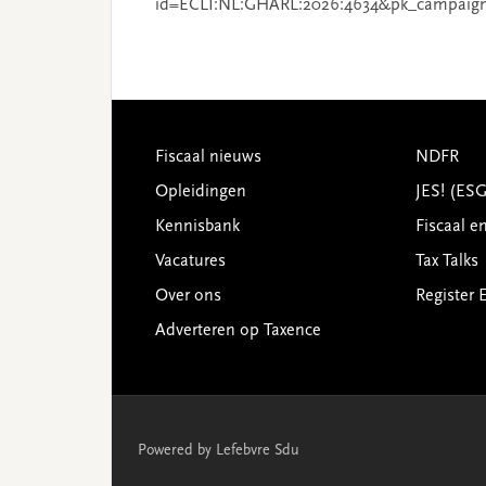
id=ECLI:NL:GHARL:2026:4634&pk_campaig
Footer
Fiscaal nieuws
NDFR
Opleidingen
JES! (ES
Kennisbank
Fiscaal e
Vacatures
Tax Talks
Over ons
Register 
Adverteren op Taxence
Powered by Lefebvre Sdu