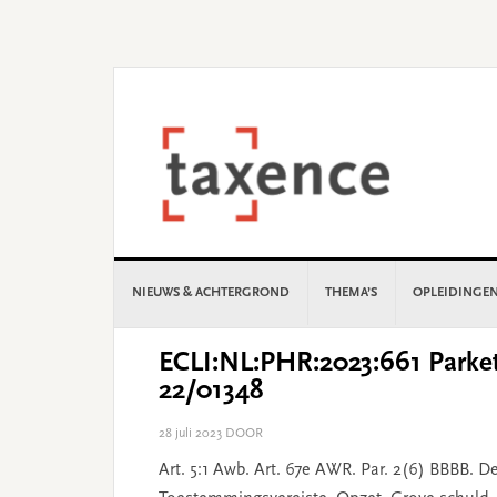
Skip
Skip
Skip
Skip
to
to
to
to
primary
main
primary
footer
navigation
content
sidebar
NIEUWS & ACHTERGROND
THEMA’S
OPLEIDINGE
ECLI:NL:PHR:2023:661 Parket
22/01348
28 juli 2023
DOOR
Art. 5:1 Awb. Art. 67e AWR. Par. 2(6) BBBB. 