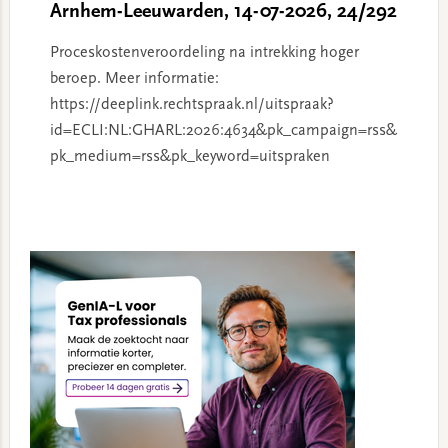
Arnhem-Leeuwarden, 14-07-2026, 24/292
Proceskostenveroordeling na intrekking hoger
beroep. Meer informatie:
https://deeplink.rechtspraak.nl/uitspraak?
id=ECLI:NL:GHARL:2026:4634&pk_campaign=rss&
pk_medium=rss&pk_keyword=uitspraken
Primary
Sidebar