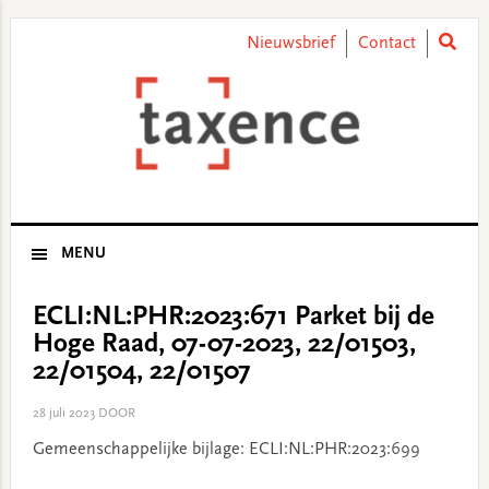
Skip
Skip
Skip
Skip
to
to
to
to
Nieuwsbrief
Contact
primary
main
primary
footer
navigation
content
sidebar
MENU
ECLI:NL:PHR:2023:671 Parket bij de
Hoge Raad, 07-07-2023, 22/01503,
22/01504, 22/01507
28 juli 2023
DOOR
Gemeenschappelijke bijlage: ECLI:NL:PHR:2023:699