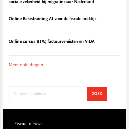
sociale zekerheid bij migratie naar Nederland
Online Basistraining AI voor de fiscale praktijk
Online cursus BTW, factuurvereisten en ViDA
Meer opleidingen
Search
SEARCH
ZOEK
this
website
Footer
Fiscaal nieuws