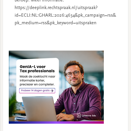
beroep. Meer informatie:
https://deeplink.rechtspraak.nl/uitspraak?
id=ECLI:NL:GHARL:2026:4634&pk_campaign=rss&
pk_medium=rss&pk_keyword=uitspraken
Primary
Sidebar