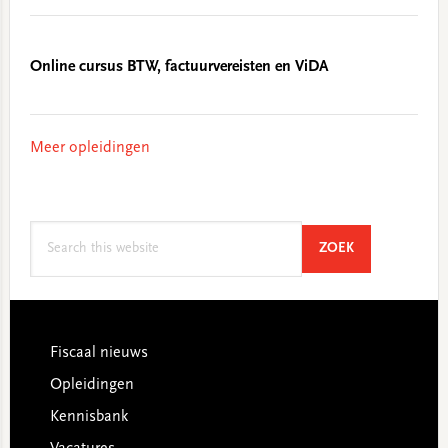
Online cursus BTW, factuurvereisten en ViDA
Meer opleidingen
Search
SEARCH
ZOEK
this
website
Footer
Fiscaal nieuws
Opleidingen
Kennisbank