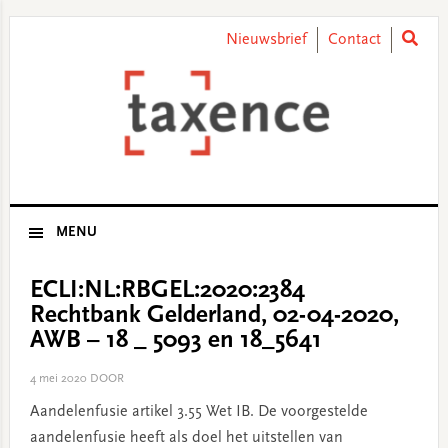
Skip
Skip
Skip
Skip
to
to
to
to
Nieuwsbrief
Contact
primary
main
primary
footer
navigation
content
sidebar
MENU
ECLI:NL:RBGEL:2020:2384
Rechtbank Gelderland, 02-04-2020,
AWB – 18 _ 5093 en 18_5641
4 mei 2020
DOOR
Aandelenfusie artikel 3.55 Wet IB. De voorgestelde
aandelenfusie heeft als doel het uitstellen van