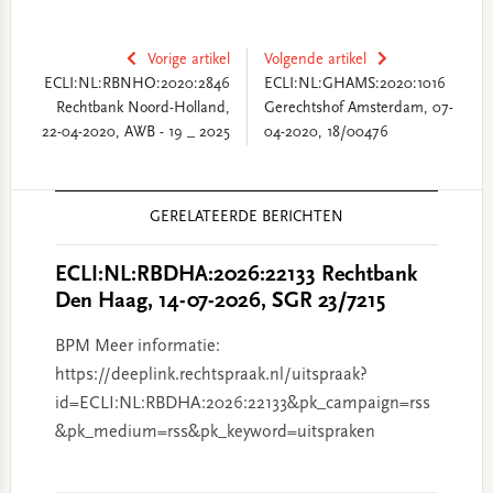
Vorige artikel
Volgende artikel
ECLI:NL:RBNHO:2020:2846
ECLI:NL:GHAMS:2020:1016
Rechtbank Noord-Holland,
Gerechtshof Amsterdam, 07-
22-04-2020, AWB - 19 _ 2025
04-2020, 18/00476
Reader
GERELATEERDE BERICHTEN
Interactions
ECLI:NL:RBDHA:2026:22133 Rechtbank
Den Haag, 14-07-2026, SGR 23/7215
BPM Meer informatie:
https://deeplink.rechtspraak.nl/uitspraak?
id=ECLI:NL:RBDHA:2026:22133&pk_campaign=rss
&pk_medium=rss&pk_keyword=uitspraken