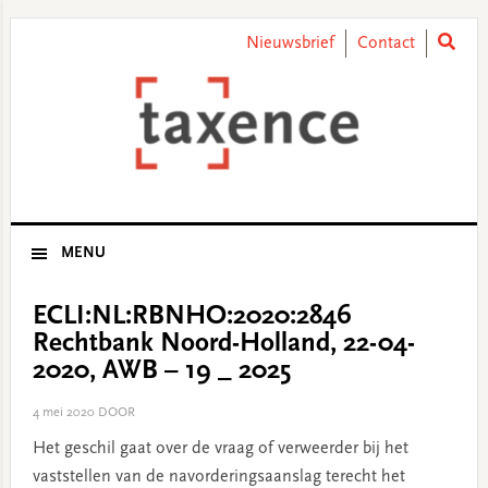
Skip
Skip
Skip
Skip
to
to
to
to
Nieuwsbrief
Contact
primary
main
primary
footer
navigation
content
sidebar
MENU
ECLI:NL:RBNHO:2020:2846
Rechtbank Noord-Holland, 22-04-
2020, AWB – 19 _ 2025
4 mei 2020
DOOR
Het geschil gaat over de vraag of verweerder bij het
vaststellen van de navorderingsaanslag terecht het