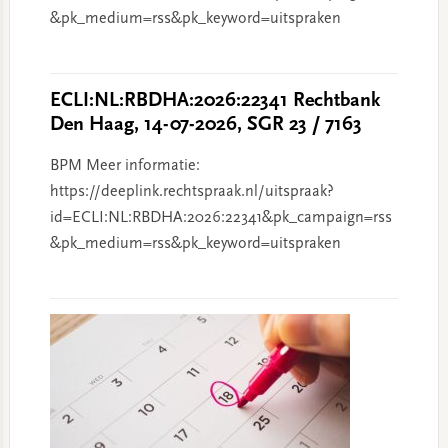
&pk_medium=rss&pk_keyword=uitspraken
ECLI:NL:RBDHA:2026:22341 Rechtbank
Den Haag, 14-07-2026, SGR 23 / 7163
BPM Meer informatie:
https://deeplink.rechtspraak.nl/uitspraak?
id=ECLI:NL:RBDHA:2026:22341&pk_campaign=rss
&pk_medium=rss&pk_keyword=uitspraken