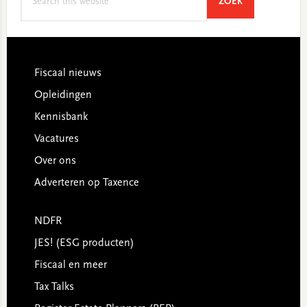
SEARCH
ZOEK
this
website
Footer
Fiscaal nieuws
Opleidingen
Kennisbank
Vacatures
Over ons
Adverteren op Taxence
NDFR
JES! (ESG producten)
Fiscaal en meer
Tax Talks