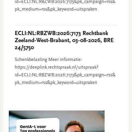
id=ECLI:NL:RBZWB:2026:7175&pk_campaign=rss&
pk_medium=rss&pk_keyword=uitspraken
ECLI:NL:RBZWB:2026:7173 Rechtbank
Zeeland-West-Brabant, 03-08-2026, BRE
24/5750
Schenkbelasting Meer informatie:
https://deeplink.rechtspraak.nl/uitspraak?
id=ECLI:NL:RBZWB:2026:7173&pk_campaign=rss&
pk_medium=rss&pk_keyword=uitspraken
Primary
Sidebar