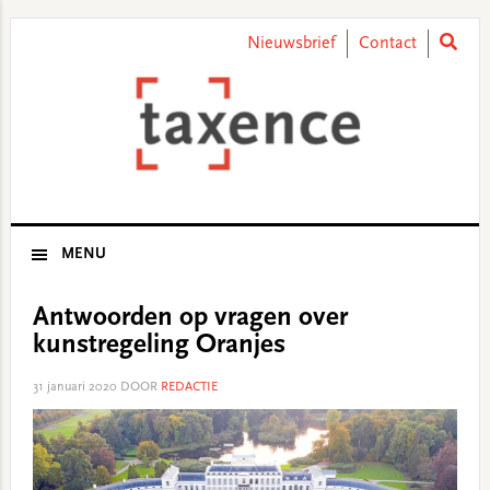
Skip
Skip
Skip
Skip
to
to
to
to
Nieuwsbrief
Contact
primary
main
primary
footer
navigation
content
sidebar
MENU
Antwoorden op vragen over
kunstregeling Oranjes
31 januari 2020
DOOR
REDACTIE