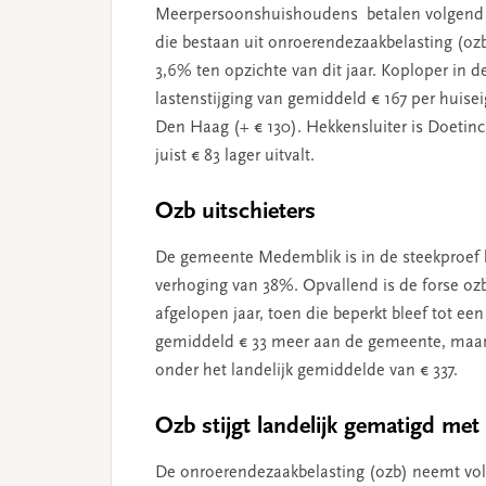
Meerpersoonshuishoudens betalen volgend j
die bestaan uit onroerendezaakbelasting (ozb),
3,6% ten opzichte van dit jaar. Koploper in 
lastenstijging van gemiddeld € 167 per huise
Den Haag (+ € 130). Hekkensluiter is Doeti
juist € 83 lager uitvalt.
Ozb uitschieters
De gemeente Medemblik is in de steekproef k
verhoging van 38%. Opvallend is de forse o
afgelopen jaar, toen die beperkt bleef tot e
gemiddeld € 33 meer aan de gemeente, maar 
onder het landelijk gemiddelde van € 337.
Ozb stijgt landelijk gematigd met
De onroerendezaakbelasting (ozb) neemt vo