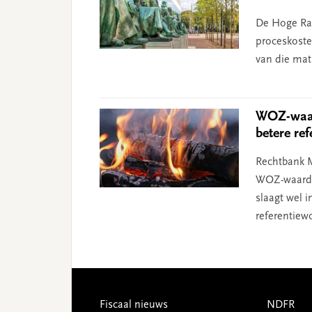
De Hoge Raa
proceskoste
van die mati
WOZ-waard
betere re
Rechtbank M
WOZ-waarde
slaagt wel i
referentiew
Footer
Fiscaal nieuws
NDFR