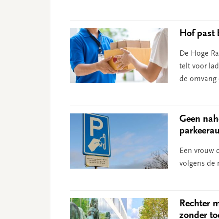
Hof past 
De Hoge Raa
telt voor l
de omvang e
Geen nahe
parkeera
Een vrouw d
volgens de 
Rechter m
zonder to