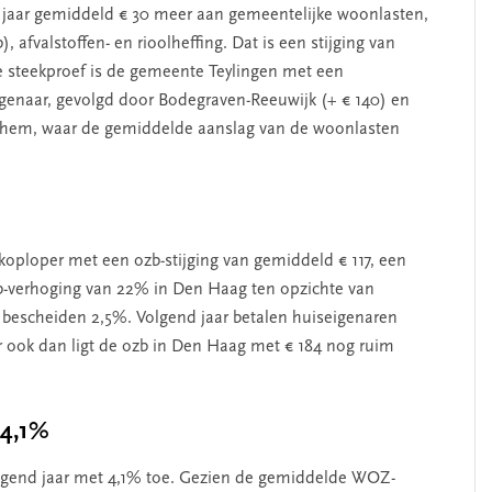
aar gemiddeld € 30 meer aan gemeentelijke woonlasten,
 afvalstoffen- en rioolheffing. Dat is een stijging van
de steekproef is de gemeente Teylingen met een
igenaar, gevolgd door Bodegraven-Reeuwijk (+ € 140) en
nchem, waar de gemiddelde aanslag van de woonlasten
oploper met een ozb-stijging van gemiddeld € 117, een
zb-verhoging van 22% in Den Haag ten opzichte van
en bescheiden 2,5%. Volgend jaar betalen huiseigenaren
ook dan ligt de ozb in Den Haag met € 184 nog ruim
 4,1%
lgend jaar met 4,1% toe. Gezien de gemiddelde WOZ-