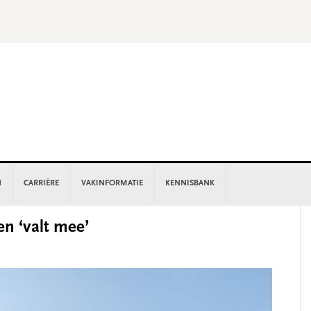
N
CARRIÈRE
VAKINFORMATIE
KENNISBANK
P
n ‘valt mee’
S