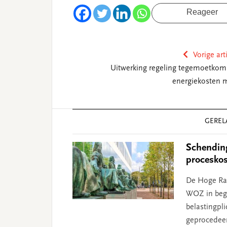
Reageer
Vorige art
Uitwerking regeling tegemoetkom
energiekosten 
Reader
GEREL
Interactions
Schending
procesko
De Hoge Raa
WOZ in begi
belastingpl
geprocedeer