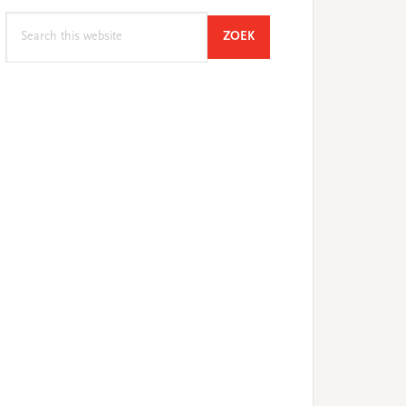
Search
SEARCH
ZOEK
this
website