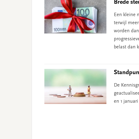
Brede ste
Een kleine m
terwijl mee
worden dan 
progressiev
belast dan 
Standpunt
De Kennisgr
geactualise
en 1 januari