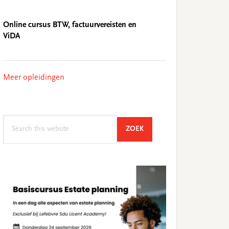
Online cursus BTW, factuurvereisten en
ViDA
Meer opleidingen
Search
SEARCH
ZOEK
this
website