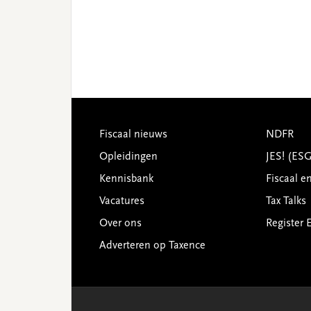
Footer
Fiscaal nieuws
NDFR
Opleidingen
JES! (ES
Kennisbank
Fiscaal e
Vacatures
Tax Talks
Over ons
Register 
Adverteren op Taxence