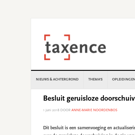
Skip
Skip
Skip
Skip
to
to
to
to
primary
main
primary
footer
navigation
content
sidebar
NIEUWS & ACHTERGROND
THEMA’S
OPLEIDINGE
Besluit geruisloze doorschuiv
1 juni 2018
DOOR
ANNE-MARIE NOORDENBOS
Dit besluit is een samenvoeging en actualiseri