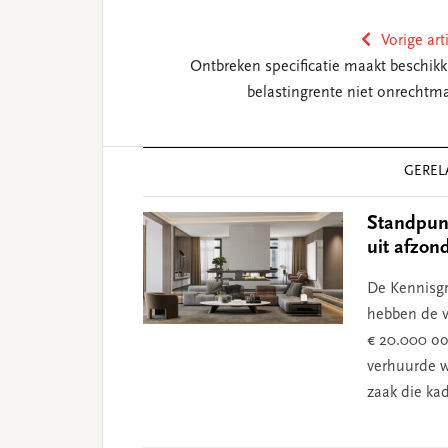
Vorige art
Ontbreken specificatie maakt beschikk
belastingrente niet onrechtma
Reader
GEREL
Interactions
Standpun
uit afzon
De Kennisg
hebben de 
€ 20.000 oo
verhuurde 
zaak die ka