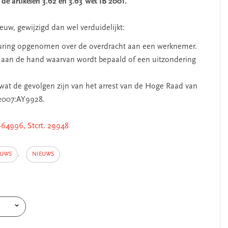
 de artikelen 3.62 en 3.63 Wet IB 2001.
euw, gewijzigd dan wel verduidelijkt:
euring opgenomen over de overdracht aan een werknemer.
n aan de hand waarvan wordt bepaald of een uitzondering
 wat de gevolgen zijn van het arrest van de Hoge Raad van
:2007:AY9928.
8-64996, Stcrt. 29948
EUWS
,
NIEUWS