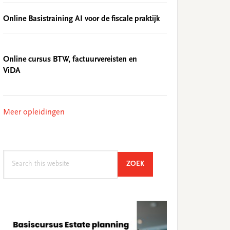
Online Basistraining AI voor de fiscale praktijk
Online cursus BTW, factuurvereisten en
ViDA
Meer opleidingen
Search
SEARCH
ZOEK
this
website