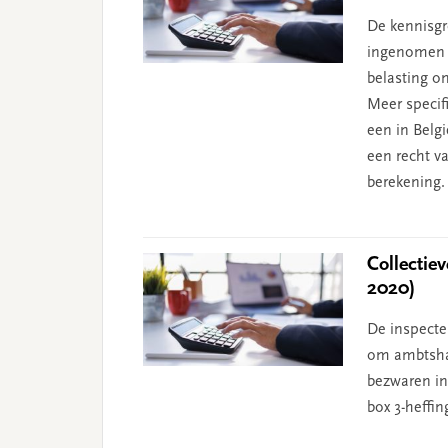
De kennisgr
ingenomen 
belasting o
Meer specif
een in Belg
een recht v
berekening.
Collectie
2020)
De inspecte
om ambtshal
bezwaren in
box 3-heffin