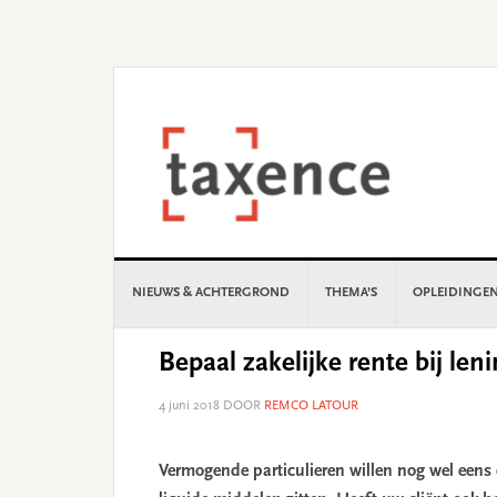
Skip
Skip
Skip
Skip
to
to
to
to
primary
main
primary
footer
navigation
content
sidebar
NIEUWS & ACHTERGROND
THEMA’S
OPLEIDINGE
Bepaal zakelijke rente bij leni
4 juni 2018
DOOR
REMCO LATOUR
Vermogende particulieren willen nog wel eens 