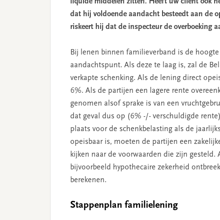
liquide middelen zitten. Heeft uw cliënt ook h
dat hij voldoende aandacht besteedt aan de op
riskeert hij dat de inspecteur de overboeking 
Bij lenen binnen familieverband is de hoog
aandachtspunt. Als deze te laag is, zal de B
verkapte schenking. Als de lening direct opei
6%. Als de partijen een lagere rente overeen
genomen alsof sprake is van een vruchtgebru
dat geval dus op (6% -/- verschuldigde rente
plaats voor de schenkbelasting als de jaarlijkse
opeisbaar is, moeten de partijen een zakeli
kijken naar de voorwaarden die zijn gesteld. 
bijvoorbeeld hypothecaire zekerheid ontbreek
berekenen.
Stappenplan familielening