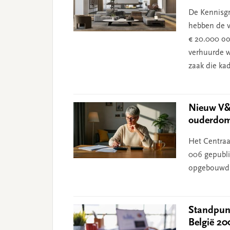
De Kennisg
hebben de 
€ 20.000 oo
verhuurde 
zaak die ka
Nieuw V&
ouderdom
Het Centraa
006 gepubli
opgebouwd 
Standpunt
België 20