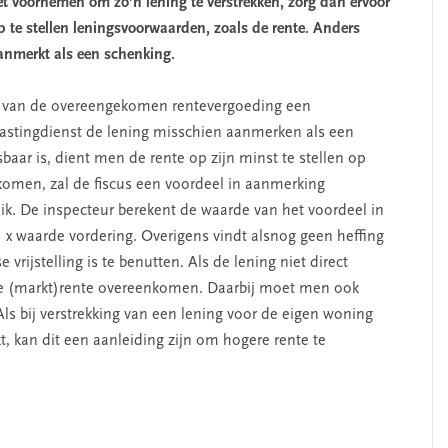
et voornemen om zo’n lening te verstrekken, zorg dan ervoor
 te stellen leningsvoorwaarden, zoals de rente. Anders
aanmerkt als een schenking.
te van de overeengekomen rentevergoeding een
elastingdienst de lening misschien aanmerken als een
sbaar is, dient men de rente op zijn minst te stellen op
komen, zal de fiscus een voordeel in aanmerking
ik. De inspecteur berekent de waarde van het voordeel in
) x waarde vordering. Overigens vindt alsnog geen heffing
 vrijstelling is te benutten. Als de lening niet direct
jke (markt)rente overeenkomen. Daarbij moet men ook
Als bij verstrekking van een lening voor de eigen woning
t, kan dit een aanleiding zijn om hogere rente te