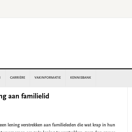
N
CARRIÈRE
VAKINFORMATIE
KENNISBANK
P
ng aan familielid
S
een lening verstrekken aan familieleden die wat krap in hun