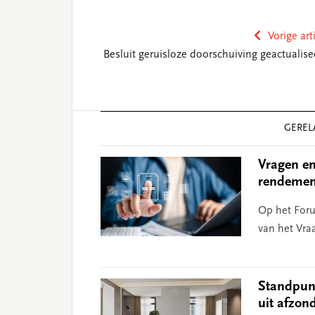
Vorige art
Besluit geruisloze doorschuiving geactualise
Reader
GEREL
Interactions
Vragen en
rendement
Op het Foru
van het Vra
Standpun
uit afzon