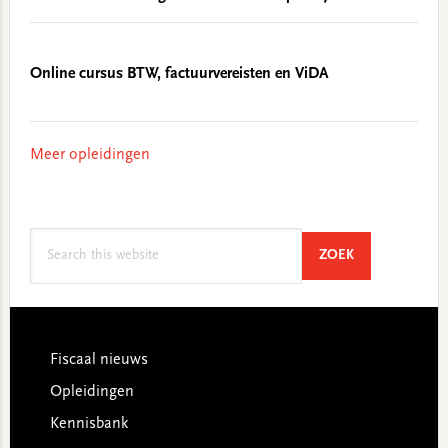
Online cursus BTW, factuurvereisten en ViDA
Meer opleidingen
Search
SEARCH
ZOEK
this
website
Footer
Fiscaal nieuws
Opleidingen
Kennisbank