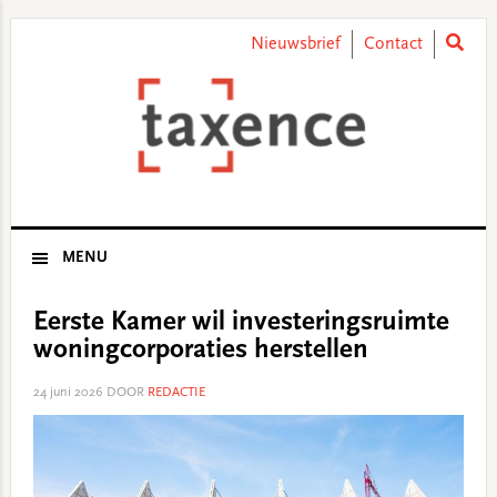
Skip
Skip
Skip
Skip
to
to
to
to
Nieuwsbrief
Contact
primary
main
primary
footer
navigation
content
sidebar
MENU
Eerste Kamer wil investeringsruimte
woningcorporaties herstellen
24 juni 2026
DOOR
REDACTIE