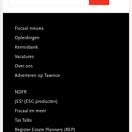
this
website
Footer
Fiscaal nieuws
Opleidingen
Kennisbank
Vacatures
Over ons
Adverteren op Taxence
NDFR
JES! (ESG producten)
Fiscaal en meer
Tax Talks
Register Estate Planners (REP)