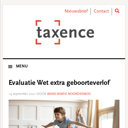
Skip
Skip
Skip
Skip
to
to
to
to
Nieuwsbrief
Contact
primary
main
primary
footer
navigation
content
sidebar
MENU
Evaluatie Wet extra geboorteverlof
14 september 2021
DOOR
ANNE-MARIE NOORDENBOS